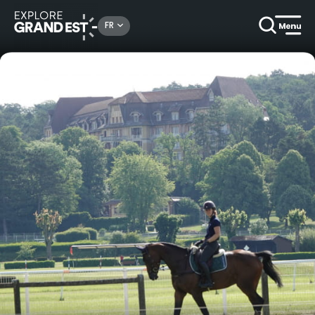
Rechercher un lieu, une activité...
FR
Accueil
Nature
Découverte du parc thermal à cheval