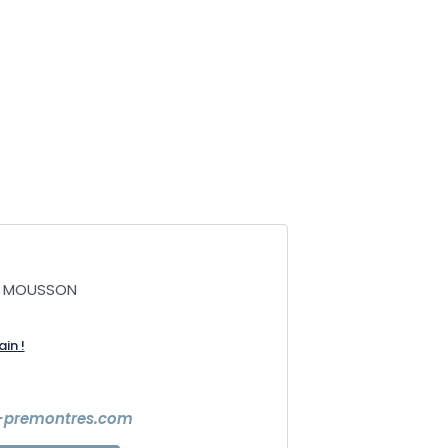
A MOUSSON
ain !
premontres.com