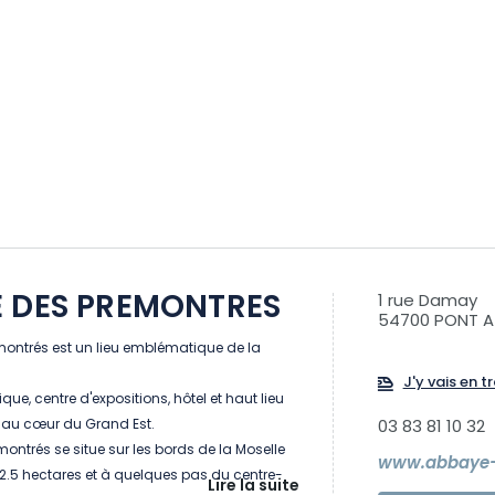
 DES PREMONTRES
1 rue Damay
54700 PONT 
montrés est un lieu emblématique de la
J'y vais en tr
ue, centre d'expositions, hôtel et haut lieu
l au cœur du Grand Est.
03 83 81 10 32
ontrés se situe sur les bords de la Moselle
www.abbaye-
2.5 hectares et à quelques pas du centre-
Lire la suite