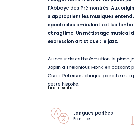
Plongez dans l’histoire du piano ja
l’Abbaye des Prémontrés. Aux origin
s’approprient les musiques entendue
spectacles ambulants et les fanfare
et ragtime. Un métissage musical d
expression artistique : le jazz.
Au cœur de cette évolution, le piano jo
Joplin à Thelonious Monk, en passant p
Oscar Peterson, chaque pianiste marq
cette histoire.
Lire la suite
Le pianiste Matthieu Roffé, accompagn
jazz du Grand Est, retrace cette épopé
Langues parlées
concert riche en styles et en influence
Français
pour redécouvrir le jazz à travers les fi