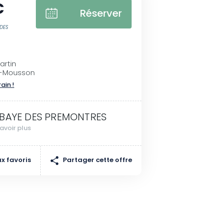
€
Réserver
 DES
artin
à-Mousson
rain !
BAYE DES PREMONTRES
avoir plus
Partager cette offre
x favoris