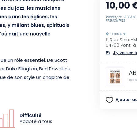
zz avec un concert unique à
10,00 
es du jazz, les musiciens
s dans les églises, les
Vendu par : ABBAYE
PREMONTRES
s, y mêlant blues, spirituals
’où naît une nouvelle
LORRAINE
9 Rue Saint-M
54700 Pont-
J'y vais en t
ue un rôle essentiel. De Scott
ar Duke Ellington, Bud Powell ou
AB
ue de son style un chapitre de
en s
Ajouter au
é d’un sextet issu de la scène
e en 20 portraits musicaux. Un
Difficulté
s, entre écriture et improvisation,
Adapté à tous
gures qui l’ont façonné.