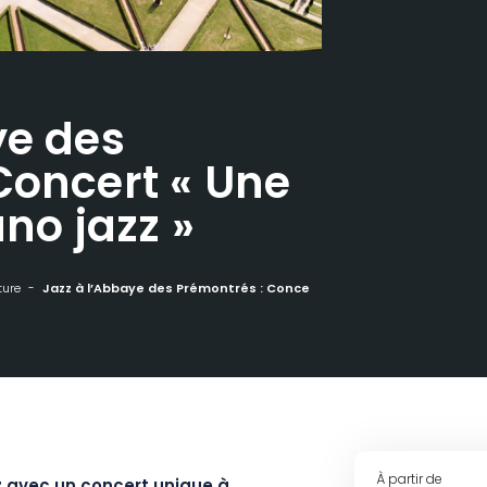
ye des
Concert « Une
ano jazz »
ture
Jazz à l’Abbaye des Prémontrés : Concert « Une histoire du piano jazz »
À partir de