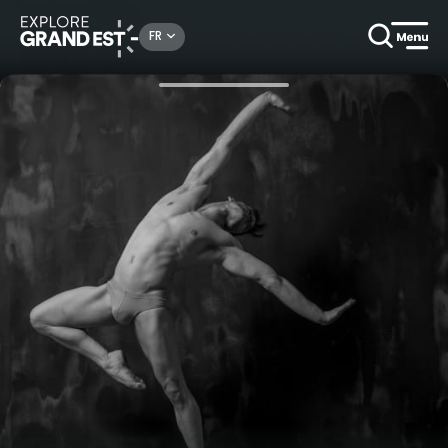
Rechercher un lieu, une activité...
FR
Accueil
Arts & culture
Passions Croisées - Les Ornements