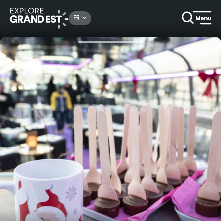
Rechercher un lieu, une activité...
FR
Accueil
Autour de l’eau
Croisières chocolatées avec Batorama