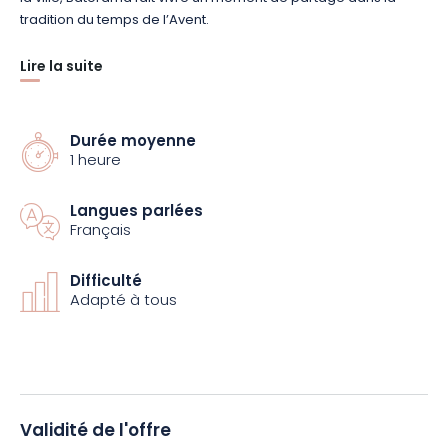
tradition du temps de l’Avent.
Lire la suite
Laissez-vous tenter par ce voyage féerique et plongez dans
la magie de Noël à Strasbourg !
Durée moyenne
1 heure
Langues parlées
Français
Difficulté
Adapté à tous
Validité de l'offre