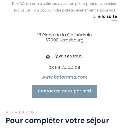
De NAO, bateau électrique avec son pilote, pour une croisière
exclusive ... au Doubs, notre bateau événementiel pour vos
Lire la suite
instants festifs exclusifs, tous les moyens sont bons pour
naviguer au fil de l'Ill.
18 Place de la Cathédrale
Enfin, profitez de l’application PopGuide, audioguide officiel
67000 Strasbourg
de la Cathédrale de Strasbourg, pour visiter l’emblème de
la capitale européenne en toute liberté.
J'y vais en train !
03 69 74 44 04
BATORAMA, Strasbourg intensément.
www.batorama.com
Contactez-nous par mail
AUX ALENTOURS
Pour compléter votre séjour