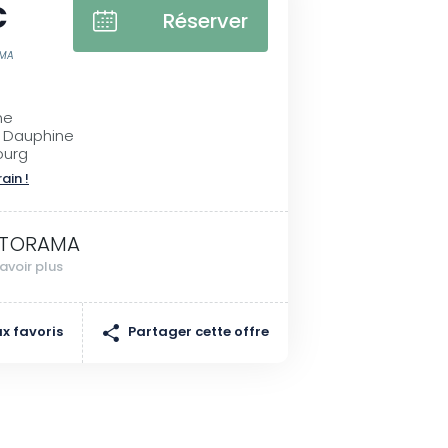
€
Réserver
AMA
ne
 Dauphine
ourg
rain !
TORAMA
avoir plus
Partager cette offre
x favoris