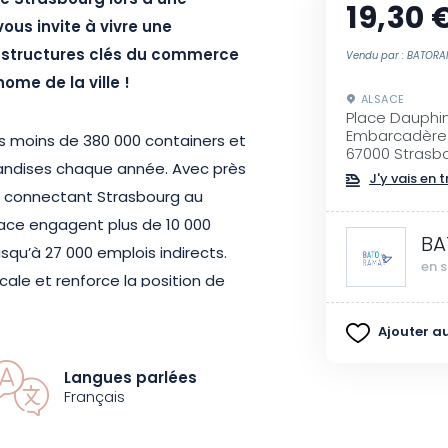
 Strasbourg lors d’une
19,30 
us invite à vivre une
astructures clés du commerce
Vendu par : BATOR
onome de la ville !
ALSACE
Place Dauphi
Embarcadère
as moins de 380 000 containers et
67000 Strasb
handises chaque année. Avec près
J'y vais en t
t, connectant Strasbourg au
lace engagent plus de 10 000
BA
qu’à 27 000 emplois indirects.
en s
ale et renforce la position de
ternationale.
Ajouter au
res en bateau-promenade,
Langues parlées
ous quitterez le centre-ville
Français
nues. Vous découvrirez les