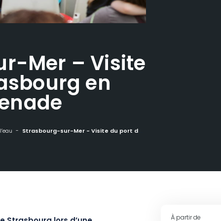
r-Mer – Visite
rasbourg en
enade
l’eau
Strasbourg-sur-Mer - Visite du port de Strasbourg en bateau-promenade
À partir de