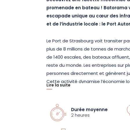
Découvrez une facette méconnue de
promenade en bateau ! Batorama vo
escapade unique au cœur des infr
et de l’industrie locale : le Port Aut
Le Port de Strasbourg voit transiter p
plus de 8 millions de tonnes de marc
de 1400 escales, des bateaux affluen
reste du monde. Les entreprises sur p
personnes directement et génèrent jus
Cette activité dynamise l’économie loc
Lire la suite
l’Alsace sur les scènes nationale et in
Au cours de cette croisière de 2 heu
Durée moyenne
couvert ou découvert selon la saison, v
2 heures
pour explorer des zones encore mécon