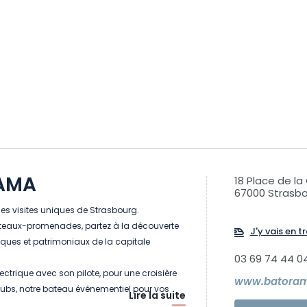
AMA
18 Place de la
67000 Strasb
es visites uniques de Strasbourg.
teaux-promenades, partez à la découverte
J'y vais en tr
riques et patrimoniaux de la capitale
03 69 74 44 0
ectrique avec son pilote, pour une croisière
www.batora
Doubs, notre bateau événementiel pour vos
Lire la suite
exclusifs, tous les moyens sont bons pour