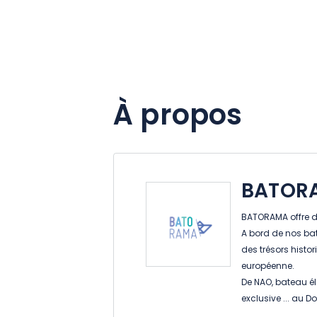
À propos
BATOR
BATORAMA offre d
A bord de nos ba
des trésors histo
européenne.
De NAO, bateau él
exclusive ... au 
instants festifs 