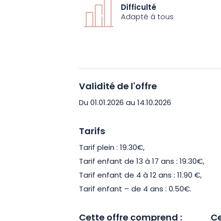
origines fascinantes du port. Vous a
Difficulté
position géographique est si stratégi
Adapté à tous
mais aussi dans les échanges europé
Le départ se fera depuis l’embarcadère
de la Musique et de la Danse. En naviguan
Validité de l'offre
explorerez des zones d’activités qui r
passerez par des quartiers comme Sta
Du 01.01.2026 au 14.10.2026
des entreprises telles que CroisiEurope
Moulins Advens.
Tarifs
Tarif plein : 19.30€,
Un guide professionnel, formé à l’envir
Tarif enfant de 13 à 17 ans : 19.30€,
des Ports de Strasbourg, commentera l
Tarif enfant de 4 à 12 ans : 11.90 €,
maintenant ! Ne manquez pas cette op
Tarif enfant – de 4 ans : 0.50€.
fleurons de l’activité économique local
Cette offre comprend :
Ce