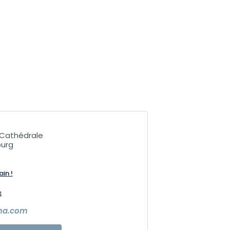
 Cathédrale
ourg
ain !
4
ma.com