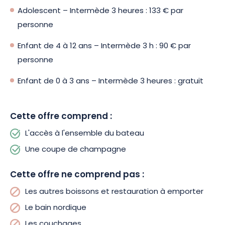
Vous pouvez choisir une promenade de 1h à 4h, selon vos
Adolescent – Intermède 3 heures : 133 € par
envies. Offrez-vous un moment rien que pour vous en
Champagne et réservez dès maintenant cette expérience
personne
unique !
Enfant de 4 à 12 ans – Intermède 3 h : 90 € par
personne
Enfant de 0 à 3 ans – Intermède 3 heures : gratuit
Cette offre comprend :
L'accès à l'ensemble du bateau
Une coupe de champagne
Cette offre ne comprend pas :
Les autres boissons et restauration à emporter
Le bain nordique
Les couchages