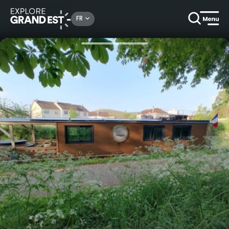
Rechercher un lieu, une activité...
FR
Accueil
Autour de l’eau
Intermède Semi-Privé en House Boat solaire en Champagne