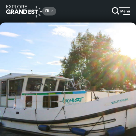
Rechercher un lieu, une activité...
FR
Accueil
Autour de l’eau
Location de Pénichette sans permis avec Locaboat Holidays