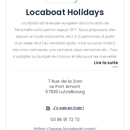
Locaboat Holidays
Locaboat est le leader européen de la location de
Pénichette sans permis depuis 1977. Nous proposons des
séjours en toute autonomie, de 2 à 12 personnes, à partir
d’un week-end (du vendredi après-midi au lundi matin),
des mini-semaines, une semaine, deux semaines etc.. Pour
s’adapter au budget de chacun et découvrir les merveilles
Lire la suite
Alsaciennes! Chaque équipage est libre de son parcours et
de ses arrêts pour une expérience unique et personnalisée.
7 Rue de la Zorn
Le Port Amont
57820 Lutzelbourg
J'y vais en train !
03 86 91 72 72
https://www.locaboat.com/