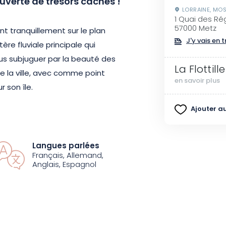
uverte de trésors cachés !
LORRAINE, MOS
1 Quai des Ré
57000 Metz
 tranquillement sur le plan
J'y vais en t
tère fluviale principale qui
ous subjuguer par la beauté des
La Flottille
 de la ville, avec comme point
en savoir plus
 son île.
Ajouter au
thédrale Saint-Étienne se
 vieux lavoir qui vous accueille
une pause au pittoresque port
Langues parlées
Français, Allemand,
niché au cœur de sa résidence.
Anglais, Espagnol
 Place de la Comédie, où trône
 le quartier des Roches. Vous y
moins d’un passé où elles