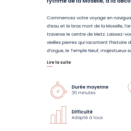
rythme de la Moselle, à la déco
Commencez votre voyage en naviguant
d’eau et le bras mort de la Moselle, l’ar
traverse le centre de Metz. Laissez-v
vieilles pierres qui racontent l’histoire
d’orgue, le Temple Neuf, majestueux sur
Lire la suite
Au fil de l’eau, admirez l’imposante ca
dressant fièrement en arrière-plan et le
après la préfecture de région. Faites 
Durée moyenne
Saint-Marcel, véritable havre de paix 
30 minutes
Continuez ensuite votre route vers la
son Opéra-Théâtre, avant de rejoindre
Difficulté
découvrirez des bâtisses rénovées, té
Adapté à tous
abritaient les anciens bains de la ville.