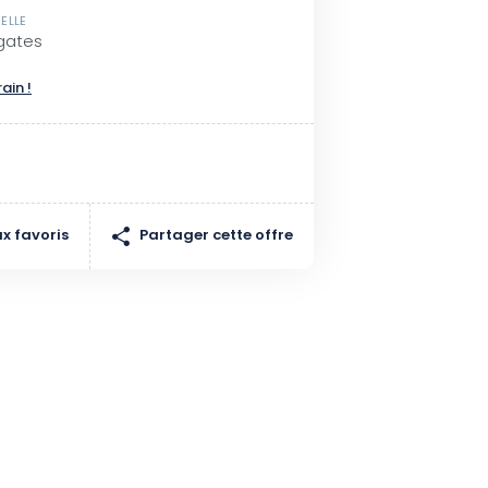
ELLE
gates
rain !
Partager cette offre
x favoris