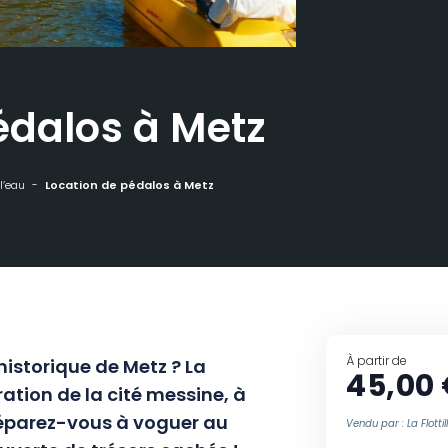
édalos à Metz
l’eau
Location de pédalos à Metz
À partir de
historique de Metz ? La
45,00
oration de la cité messine, à
réparez-vous à voguer au
Vendu par : La Flottil