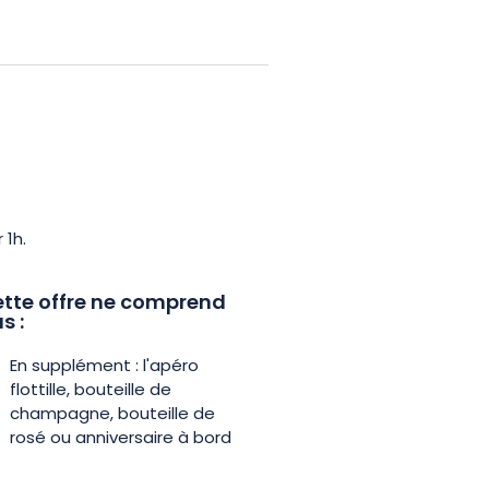
n 1h, est adaptée à tous. Que
lébrer un anniversaire ou toute
ropose des offres festives pour
nt inoubliable.
lle ! Faites de votre prochaine
t agréable !
 1h.
tte offre ne comprend
s :
En supplément : l'apéro
flottille, bouteille de
champagne, bouteille de
rosé ou anniversaire à bord