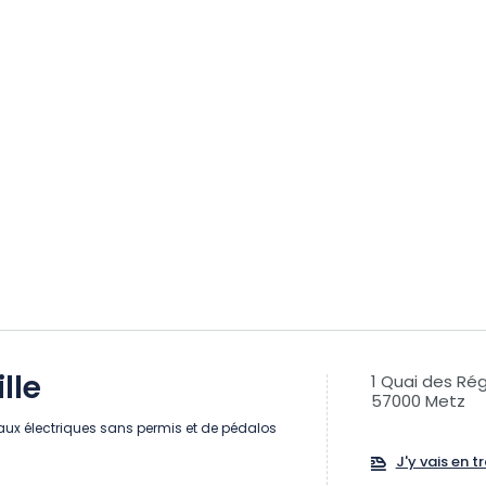
ille
1 Quai des Ré
57000 Metz
aux électriques sans permis et de pédalos
J'y vais en tr