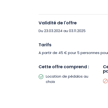
Cette expérience d’une durée d’enviro
vous souhaitiez organiser un apéro, cé
Validité de l'offre
autre occasion spéciale, La Flottille p
faire de votre sortie sur l’eau un mome
Du 23.03.2024 au 03.11.2025
N’attendez plus ! L’aventure vous appe
Tarifs
visite à Metz une expérience ludique e
A partir de 45 € pour 5 personnes pour
Cette offre comprend :
Ce
pa
Location de pédalos au
choix