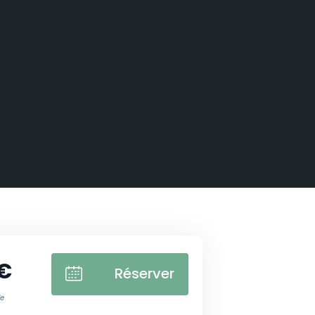
 €
Réserver
le