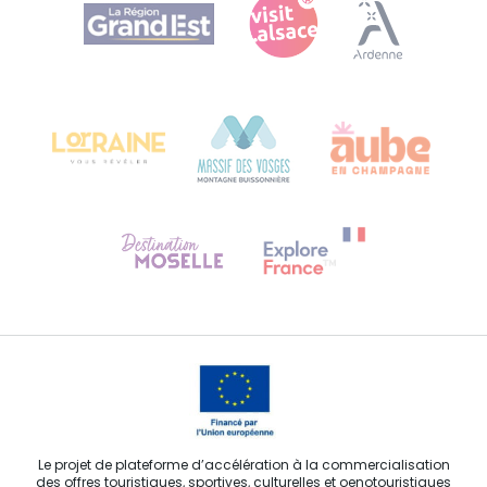
Agence Régionale du Tourisme Grand Est
Plan de site
Bureau de Colmar (siège administratif)
Château Kiener – 24 rue de Verdun
68000 COLMAR
Besoin d'aide ?
Contactez-nous
Le projet de plateforme d’accélération à la commercialisation
des offres touristiques, sportives, culturelles et oenotouristiques