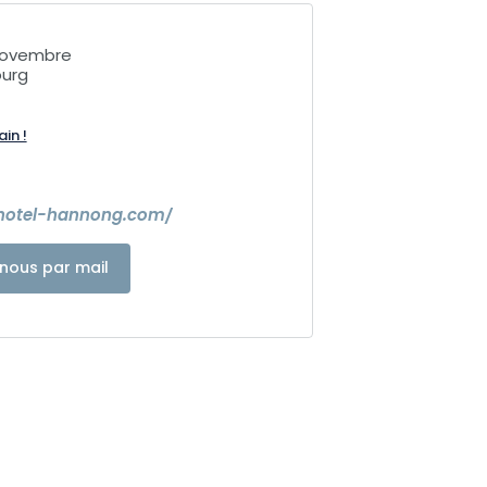
 Novembre
ourg
ain !
hotel-hannong.com/
nous par mail