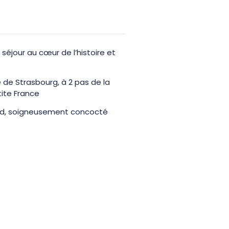
annong en plein cœur de
 séjour au cœur de l’histoire et
 de Strasbourg, à 2 pas de la
tite France
nd, soigneusement concocté