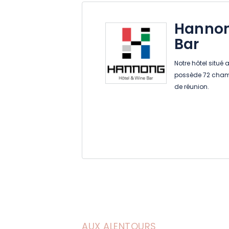
Hannon
Bar
Notre hôtel situé
possède 72 chambr
de réunion.
AUX ALENTOURS