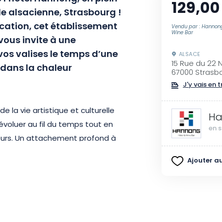
129,00
le alsacienne, Strasbourg !
ication, cet établissement
Vendu par : Hannon
Wine Bar
 vous invite à une
vos valises le temps d’une
ALSACE
15 Rue du 22
 dans la chaleur
67000 Strasb
J'y vais en t
de la vie artistique et culturelle
Ha
évoluer au fil du temps tout en
en s
teurs. Un attachement profond à
passion pour l’hôtellerie, sont les
Ajouter au
 sont ancrés dans l’ADN de cet
oir une priorité.
n, vous serez plongé dans une