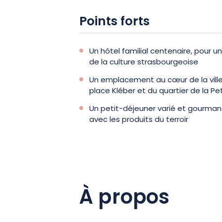
plus, et posez vos valises à l’hôtel H
Strasbourg !
Points forts
Un hôtel familial centenaire, pour un
de la culture strasbourgeoise
Un emplacement au cœur de la ville
place Kléber et du quartier de la Pe
Un petit-déjeuner varié et gourma
avec les produits du terroir
À propos