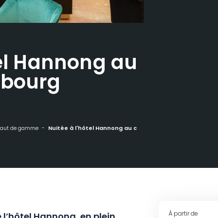
tel Hannong au
sbourg
aut de gamme
Nuitée à l'hôtel Hannong au cœur de Strasbourg
À partir de
l’hôtel Hannong, en plein