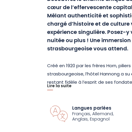
cœur de l’effervescente capita
Mêlant authenticité et sophist
chargé d’histoire et de culture
expérience singulière. Posez-y 
nuitée ou plus ! Une immersion
strasbourgeoise vous attend.
Créé en 1920 par les frères Horn, piliers 
strasbourgeoise, l’hôtel Hannong a su 
restant fidèle à l’esprit de ses fonda
Lire la suite
la cité, un amour pour le design et une 
valeurs qui caractérisent cet hôtel et
établissement, qui fait de l’art de recev
Langues parlées
Français, Allemand,
Anglais, Espagnol
Avec 72 chambres aménagées avec soi