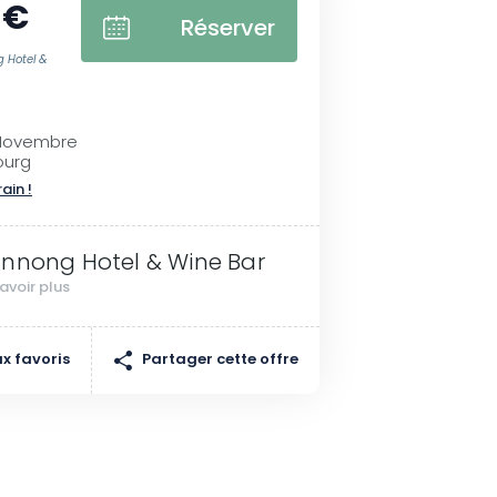
 €
Réserver
g Hotel &
 Novembre
ourg
rain !
nnong Hotel & Wine Bar
avoir plus
Partager cette offre
x favoris