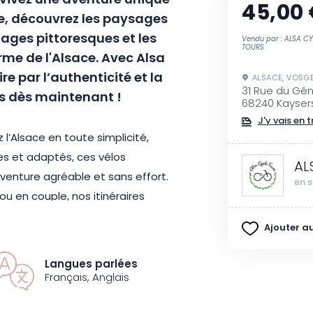
 vivez une aventure unique
45,00
ue, découvrez les paysages
lages pittoresques et les
Vendu par : ALSA C
TOURS
arme de l'Alsace. Avec Alsa
e par l’authenticité et la
ALSACE, VOSG
31 Rue du Gén
s dès maintenant !
68240 Kayser
J'y vais en t
l’Alsace en toute simplicité,
es et adaptés, ces vélos
AL
enture agréable et sans effort.
en s
ou en couple, nos itinéraires
ter à votre niveau et vous
Ajouter au
.
Langues parlées
régnez-vous de l’atmosphère
Français, Anglais
Ne manquez pas cette occasion de