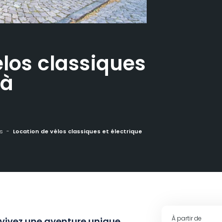
élos classiques
 à
s
Location de vélos classiques et électriques à Kaysersberg
À partir de