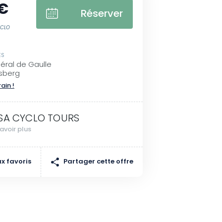
 €
Réserver
YCLO
ES
éral de Gaulle
sberg
rain !
SA CYCLO TOURS
avoir plus
Partager cette offre
x favoris