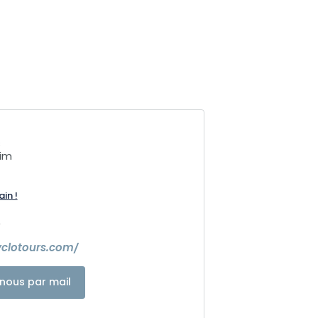
s
eim
ain !
0
yclotours.com/
nous par mail