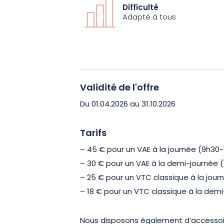
créer des souvenirs mémorables en Al
Difficulté
Adapté à tous
Réservez dès maintenant votre vélo él
et préparez-vous à une escapade inou
Validité de l'offre
Du 01.04.2026 au 31.10.2026
Tarifs
– 45 € pour un VAE à la journée (9h30-
– 30 € pour un VAE à la demi-journée 
– 25 € pour un VTC classique à la jou
– 18 € pour un VTC classique à la dem
Nous disposons également d’accessoir