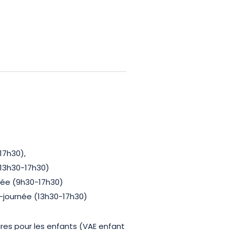
sace.
ectrique avec Alsa Cyclo Tours
bliable !
17h30),
(13h30-17h30)
rnée (9h30-17h30)
i-journée (13h30-17h30)
es pour les enfants (VAE enfant