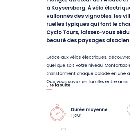
Plongez au cœur de l’Alsace et
à Kaysersberg. À vélo électriq
vallonnés des vignobles, les vil
ruelles typiques qui font le ch
Cyclo Tours, laissez-vous séduir
beauté des paysages alsacien
Grâce aux vélos électriques, découvrez 
quel que soit votre niveau. Confortabl
transforment chaque balade en une av
Que vous soyez en famille, entre amis 
Lire la suite
personnalisés sont conçus pour s’adap
garantissent des moments conviviaux
Durée moyenne
Roulez au cœur des vignobles et imp
1 jour
chaleureuse des villages alsaciens. 