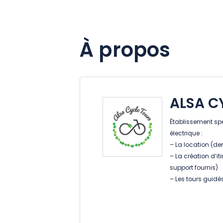
À propos
ALSA C
Établissement spé
électrique :
– La location (dem
– La création d’it
support fournis)
– Les tours guidés