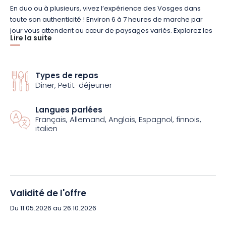
En duo ou à plusieurs, vivez l’expérience des Vosges dans
toute son authenticité !
Environ 6 à 7 heures de marche par
jour vous attendent au cœur de paysages variés.
Explorez les
Lire la suite
tourbières et leur flore particulière,
traversez
les grandes
forêts pour atteindre les lacs et cascades.
En suivant les hauts
sentiers des Vosges entre 600 et 1400 m, vous découvrirez
également le col du Bonhomme, le Gazon du
Types de repas
Faing
, le col de
Diner, Petit-déjeuner
la
Schlucht
, ou encore le
Hohneck
.
De quoi vous offrir la
grandeur des Vosges dans toute sa magnificence !
Langues parlées
Français, Allemand, Anglais, Espagnol, finnois,
Afin d’assurer votre confort, l’agence Grand Angle a prévu un
italien
package de séjour complet.
Confiez vos bagages à l’équipe,
et appréciez votre périple en toute légèreté.
À chaque escale,
vous serez accueillis dans une chambre double bien
douillette, avec la possibilité de se restaurer sur place grâce à
la formule en demi-pension.
Validité de l'offre
Le dossier de voyage, ainsi que les taxes de séjour sont
Du 11.05.2026 au 26.10.2026
également compris dans le forfait.
En revanche, vous devez