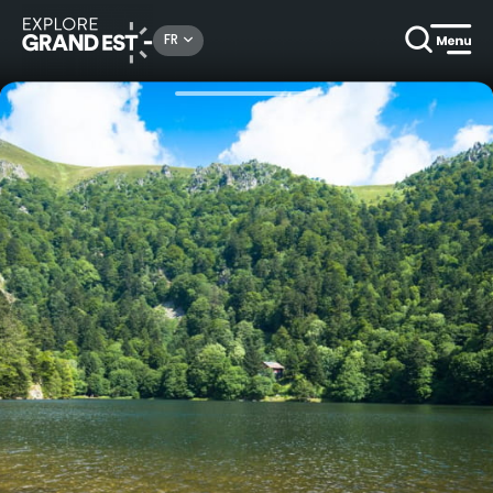
Rechercher un lieu, une activité...
FR
Accueil
Idées séjours
Séjour crêtes, lacs et ballons des Vosges en itinérance pédestre