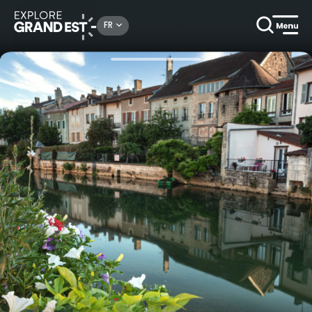
Rechercher un lieu, une activité...
FR
Accueil
Escapades
Dimanche de Caractère® à Joinville