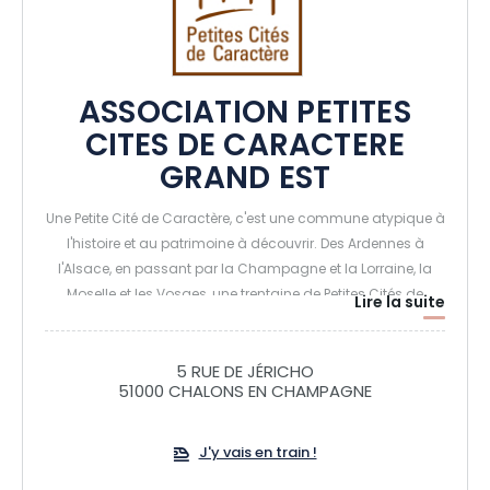
ASSOCIATION PETITES
CITES DE CARACTERE
GRAND EST
Une Petite Cité de Caractère, c'est une commune atypique à
l'histoire et au patrimoine à découvrir. Des Ardennes à
l'Alsace, en passant par la Champagne et la Lorraine, la
Moselle et les Vosges, une trentaine de Petites Cités de
Lire la suite
Caractère vous attendent ! Au programme : visites
d'exception, trésors cachés, animations de caractère.
Prenez le temps de les visiter, les portes vous sont ouvertes.
5 RUE DE JÉRICHO
51000 CHALONS EN CHAMPAGNE
Vous y apprécierez un certain art de vivre.
J'y vais en train !