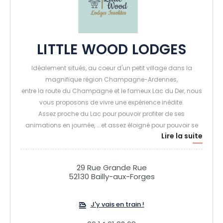
LITTLE WOOD LODGES
Idéalement situés, au coeur d'un petit village dans la
magnifique région Champagne-Ardennes,
entre la route du Champagne et le fameux Lac du Der, nous
vous proposons de vivre une expérience inédite.
Assez proche du Lac pour pouvoir profiter de ses
animations en journée, ...et assez éloigné pour pouvoir se
Lire la suite
reposer au calme d'une journée bien agitée, loin du tumulte
touristique et des moustiques.
Profitez d'instants uniques pour vous déconnecter du
29 Rue Grande Rue
quotidien et vous reconnecter à la nature environnante,
52130 Bailly-aux-Forges
écouter le chant des oiseaux.
J'y vais en train !