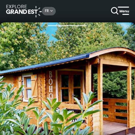
Rechercher un lieu, une activité...
FR
Accueil
Locations de vacances
Roulotte Boho - Little Wood Lodges -Lac du Der