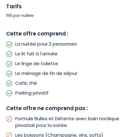
Tarifs
Profitez également de notre formule Bulles & Détente
155 par nuitée
comprenant la privatisation de notre bain nordique pour la
soirée, une bouteille de Champagne et une assiette de tapas.
Cette offre comprend :
La réservation de cette formule doit être effectuée à l’avance.
La nuitée pour 2 personnes
Le lit fait à l'arrivée
Le linge de toilette
Le ménage de fin de séjour
Café, thé
Parking privatif
Cette offre ne comprend pas :
Formule Bulles et Détente avec bain nordique
privatisé pour la soirée
Les boissons (Champagne, vins, softs)