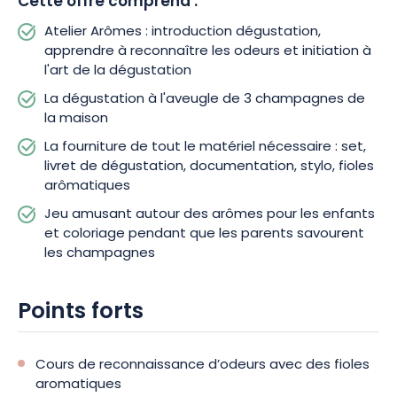
Cette offre comprend :
également les bienvenus, d’ailleurs, ils pourront participer à un
Atelier Arômes : introduction dégustation,
jeu amusant autour des arômes et s’adonner à du coloriage
apprendre à reconnaître les odeurs et initiation à
pendant que les parents savourent les champagnes.
l'art de la dégustation
La dégustation à l'aveugle de 3 champagnes de
Ainsi, cette initiation à la dégustation sera, non seulement une
la maison
occasion de découvrir les champagnes Piot-Sévillano, mais
aussi de partager des moments chaleureux en famille ou
La fourniture de tout le matériel nécessaire : set,
entre amis. Une vue magnifique sur la Vallée de la Marne
livret de dégustation, documentation, stylo, fioles
agrémentera la séance depuis la terrasse panoramique,
arômatiques
pour encore plus de plaisirs à partager !
Jeu amusant autour des arômes pour les enfants
et coloriage pendant que les parents savourent
les champagnes
Points forts
Cours de reconnaissance d’odeurs avec des fioles
aromatiques