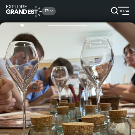
Rechercher un lieu, une activité...
FR
Accueil
Gastronomie & oenotourisme
Atelier Arômes : Initiation à la Dégustation - Domaine Champagne Piot-Sevillano