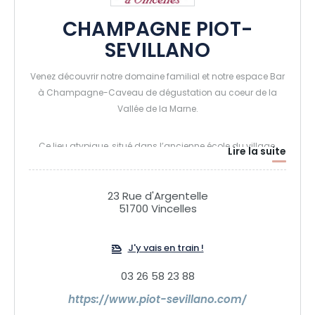
CHAMPAGNE PIOT-
SEVILLANO
Venez découvrir notre domaine familial et notre espace Bar
à Champagne-Caveau de dégustation au coeur de la
Vallée de la Marne.
Ce lieu atypique, situé dans l’ancienne école du village,
Lire la suite
vous séduira grâce à l’accueil chaleureux que vous y
recevrez. Sa terrasse estivale et sa vue panoramique sur le
vignoble vous feront passer un moment inoubliable.
23 Rue d'Argentelle
51700 Vincelles
Nos activités : - Visite de notre maison.
Dégustation commentée de nos Champagnes.
Pique-niques gastronomiques.
J'y vais en train !
Bar à Champagne avec softs, champagnes, assiettes de
03 26 58 23 88
fromages, de charcuteries ou de la mer.
Privatisation de la salle sur demande.
https://www.piot-sevillano.com/