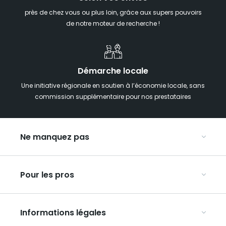
près de chez vous ou plus loin, grâce aux supers pouvoirs
de notre moteur de recherche !
Démarche locale
Une initiative régionale en soutien à l’économie locale, sans
commission supplémentaire pour nos prestataires
Ne manquez pas
Notre agenda
Pour les pros
Week-end insolite en Grand Est
Week-end spa en Grand Est
Organisez vos congrès et séminaires
Hébergements insolites
Informations légales
Organisez vos voyages en groupe
La carte touristique du Grand Est