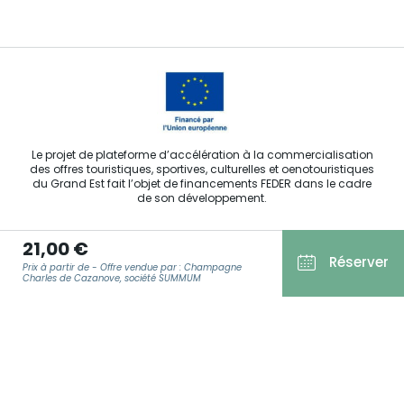
Le projet de plateforme d’accélération à la commercialisation
des offres touristiques, sportives, culturelles et oenotouristiques
du Grand Est fait l’objet de financements FEDER dans le cadre
de son développement.
21,00 €
Réserver
Prix à partir de - Offre vendue par : Champagne
Charles de Cazanove, société SUMMUM
Agence Régionale du Tourisme Grand Est ©2026 - Tous droits
réservés
Conditions Générales d’Utilisation
E-MAIL
*
Mentions légales
Politique de confidentialité