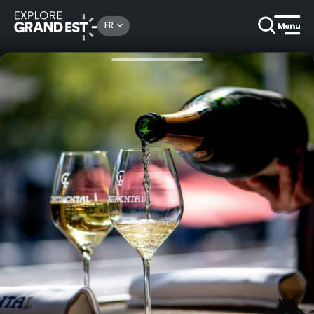
Rechercher un lieu, une activité...
FR
Accueil
Idées séjours
Expérience Continental à Reims****