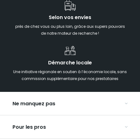
Selon vos envies
près de chez vous ou plus loin, grâce aux supers pouvoirs
de notre moteur de recherche !
Démarche locale
Une initiative régionale en soutien à l’économie locale, sans
commission supplémentaire pour nos prestataires
Ne manquez pas
Notre agenda
Pour les pros
Week-end insolite en Grand Est
Week-end spa en Grand Est