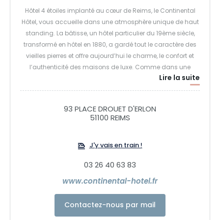
Hôtel 4 étoiles implanté au cœur de Reims, le Continental
Hôtel, vous accueille dans une atmosphère unique de haut
standing. La bâtisse, un hôtel particulier du 19ème siècle,
transformé en hôtel en 1880, a gardé tout le caractère des
vieilles pierres et offre aujourd’hui le charme, le confort et
l’authenticité des maisons de luxe. Comme dans une
Lire la suite
maison de famille, l’accueil de chaque hôte est
personnalisé. Au Continental Hôtel, l’art de recevoir les hôtes
prend son sens par de petites attentions ou de grands
93 PLACE DROUET D'ERLON
services et une bienveillance quotidienne.
51100 REIMS
Nous vous proposons aussi un restaurant avec sa vue
J'y vais en train !
panoramique sur le square Colbert et les promenades de
Reims. Il sert du petit déjeuner au dîner puis se transforme
03 26 40 63 83
en espace bar. Venez découvrir la carte, délicieux mélange
www.continental-hotel.fr
d’authenticité et de modernité. Les plats évoluent avec les
saisons afin de toujours vous proposer des produits frais,
Contactez-nous par mail
dans un esprit créatif pour en extraire la quintessence des
saveurs.