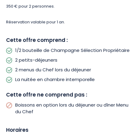
de choisir parmi les plats de saison proposés dans la carte.
350 € pour 2 personnes.
Réservation valable pour 1 an.
Cette offre comprend :
1/2 bouteille de Champagne Sélection Propriétaire
2 petits-déjeuners
2 menus du Chef lors du déjeuner
La nuitée en chambre intemporelle
Cette offre ne comprend pas :
Boissons en option lors du déjeuner ou dîner Menu
du Chef
Horaires