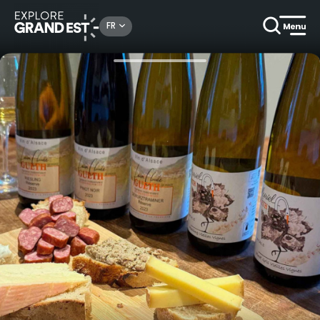
Rechercher un lieu, une activité...
FR
Accueil
Gastronomie & oenotourisme
Visite de cave et dégustation de vins d'Alsace au féminin en formule gourmande