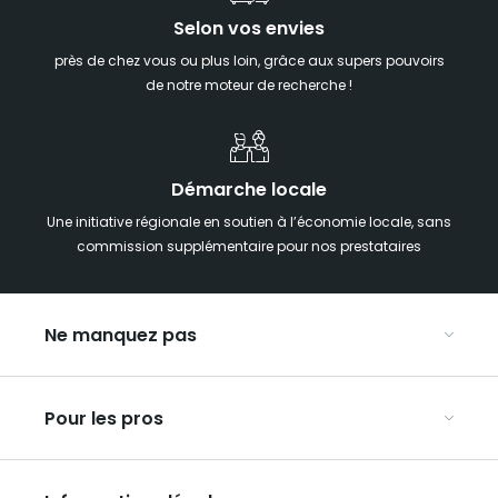
Selon vos envies
près de chez vous ou plus loin, grâce aux supers pouvoirs
de notre moteur de recherche !
Démarche locale
Une initiative régionale en soutien à l’économie locale, sans
commission supplémentaire pour nos prestataires
Ne manquez pas
Notre agenda
Pour les pros
Week-end insolite en Grand Est
Week-end spa en Grand Est
Organisez vos congrès et séminaires
Hébergements insolites