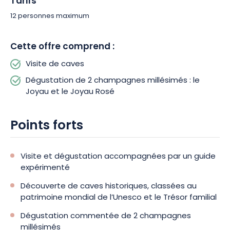
Tarifs
et fidélité aux terroirs.
12 personnes maximum
Ainsi, les amateurs de champagnes comme les épicuriens
trouveront leur bonheur lors de cette Visite des caves –
Joyau
Cette offre comprend :
de France.
Pouvant accueillir jusqu’à 12 personnes, ce rendez-
vous sera idéal pour les couples, les familles ou les groupes
Visite de caves
d’amis, avec un accès aux personnes à mobilité réduite.
Dégustation de 2 champagnes millésimés : le
Joyau et le Joyau Rosé
Points forts
Visite et dégustation accompagnées par un guide
expérimenté
Découverte de caves historiques, classées au
patrimoine mondial de l’Unesco et le Trésor familial
Dégustation commentée de 2 champagnes
millésimés