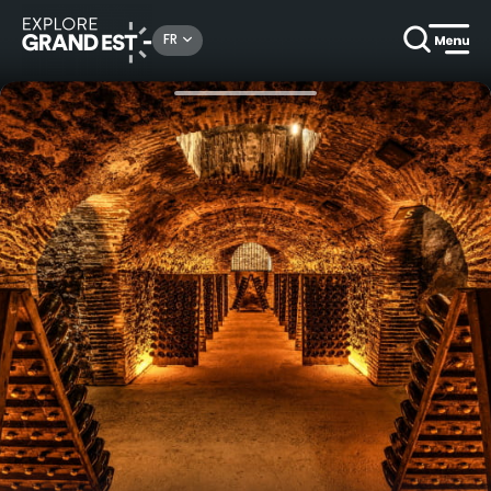
Rechercher un lieu, une activité...
FR
Accueil
Gastronomie & oenotourisme
Visite des caves - Joyau