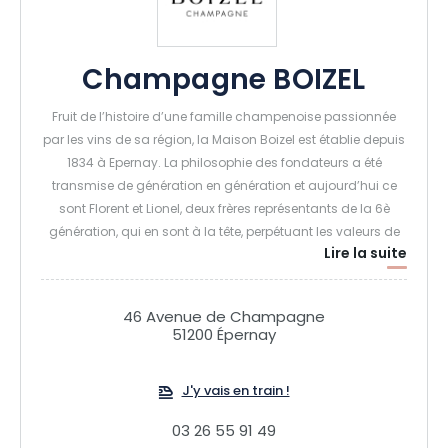
Champagne BOIZEL
Fruit de l’histoire d’une famille champenoise passionnée
par les vins de sa région, la Maison Boizel est établie depuis
1834 à Epernay. La philosophie des fondateurs a été
transmise de génération en génération et aujourd’hui ce
sont Florent et Lionel, deux frères représentants de la 6è
génération, qui en sont à la tête, perpétuant les valeurs de
Lire la suite
qualité, équilibre et élégance.
Grâce à la connaissance fine du terroir champenois
acquise par chaque génération, la Maison vinifie des
46 Avenue de Champagne
raisins issus des meilleurs Crus, essentiels pour élaborer les
51200 Épernay
grandes Cuvées. Dans la vigne, comme dans les caves, les
choix les plus proches de la nature, les plus protecteurs des
J'y vais en train !
arômes, ont toujours été privilégiés, à la recherche de
l'équilibre et de l'expression des vins.
03 26 55 91 49
Depuis ses caves au 46 Avenue de Champagne, inscrites