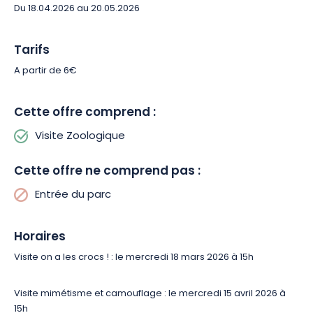
Du 18.04.2026 au 20.05.2026
votre guide décrypte les capacités
d’apprentissage, les stratégies sociales et les
Tarifs
comportements adaptatifs des espèces. Vous
découvrez que mémoire, communication et
A partir de 6€
organisation sont bien plus développées qu’on ne
l’imagine. Une visite vivante et pédagogique qui
Cette offre comprend :
change votre perception du règne animal.
Visite Zoologique
Cette offre ne comprend pas :
Entrée du parc
Mimétisme et camouflage : Partez pour une
promenade immersive dédiée aux couleurs et aux
Horaires
motifs du vivant. Rayures, taches, plumages
Visite on a les crocs ! : le mercredi 18 mars 2026 à 15h
éclatants ou teintes discrètes : chaque détail a une
fonction précise. Vous comprenez comment les
Visite mimétisme et camouflage : le mercredi 15 avril 2026 à
animaux utilisent le camouflage pour échapper aux
15h