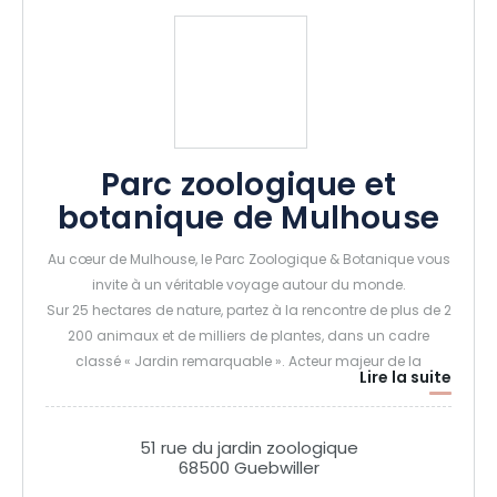
Parc zoologique et
botanique de Mulhouse
Au cœur de Mulhouse, le Parc Zoologique & Botanique vous
invite à un véritable voyage autour du monde.
Sur 25 hectares de nature, partez à la rencontre de plus de 2
200 animaux et de milliers de plantes, dans un cadre
classé « Jardin remarquable ». Acteur majeur de la
Lire la suite
protection des espèces menacées, le Parc s’engage
chaque jour dans des programmes de conservation et de
sauvegarde de la biodiversité en France et dans le monde.
51 rue du jardin zoologique
Entre les grands espaces de l’Arctique, la savane africaine
68500 Guebwiller
d’Horizon Afrique et les jardins fleuris, petits et grands vivent