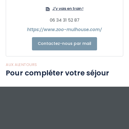
une journée pleine de découvertes, d’émerveillement et
J'y vais en train !
d’émotions. Une sortie idéale en famille ou entre amis, pour
s’émerveiller, apprendre et partager un moment unique au
06 34 31 52 87
plus près du vivant.
https://www.zoo-mulhouse.com/
Contactez-nous par mail
AUX ALENTOURS
Pour compléter votre séjour