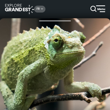
Rechercher un lieu, une activité...
FR
Accueil
Nature
Explorez les secrets du monde animal au parc zoologique de Mulhouse