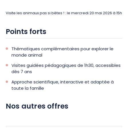
prédateurs, communiquer, séduire ou protéger leur
territoire. En observant pelages, plumages et
Visite les animaux pas si bêtes ! : le mercredi 20 mai 2026 à 15h
écailles, vous apprenez à décrypter les stratégies
d’adaptation façonnées par la nature. Une
Points forts
approche visuelle et fascinante.
Thématiques complémentaires pour explorer le
Réservez votre visite guidée et profitez d’une expérience
monde animal
enrichissante au plus près des animaux du Grand Est.
Visites guidées pédagogiques de 1h30, accessibles
dès 7 ans
Approche scientifique, interactive et adaptée à
toute la famille
Nos autres offres