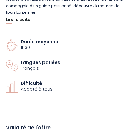
compagnie d’un guide passionné, découvrez la source de
Louis Lanternier.
Lire la suite
Poursuivez la visite en admirant la maison Lejeune avant de
vous promener au parc Sainte-Marie. Traversez la rue Félix
Faure, où vous contemplerez la créativité de l’Art nouveau. La
Durée moyenne
1h30
balade découverte vous dévoilera des trésors architecturaux
à chaque coin de rue. Enfin, terminez l’exploration en visitant le
jardin du Musée de l’Ėcole.
Langues parlées
Français
Réservez dès maintenant et vivez une expérience unique qui
vous fera vivre découvrir Nancy d’une manière originale !
Difficulté
Adapté à tous
Validité de l'offre