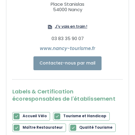
Place Stanislas
54000 Nancy
Nous vous fournissons des informations complètes sur les
ressources de la métropole et de la région : plans,
équipements, agendas événementiels, visites guidées,
J'y vais en train !
restauration, hébergement, adresses utiles, urgences,
03 83 35 90 07
stationnement… Nous vous procurerons toutes les
informations nécessaires.
www.nancy-tourisme.fr
Contactez-nous par mail
Labels & Certification
écoresponsables de l'établissement
Accueil Vélo
Tourisme et Handicap
Maître Restaurateur
Qualité Tourisme