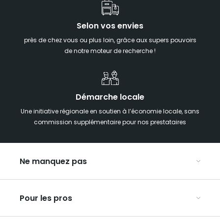
Selon vos envies
près de chez vous ou plus loin, grâce aux supers pouvoirs
de notre moteur de recherche !
Démarche locale
Une initiative régionale en soutien à l’économie locale, sans
commission supplémentaire pour nos prestataires
Ne manquez pas
Notre agenda
Pour les pros
Week-end insolite en Grand Est
Week-end spa en Grand Est