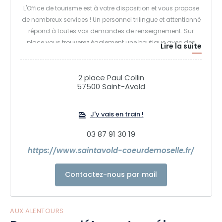
L'Office de tourisme est à votre disposition et vous propose
de nombreux services ! Un personnel trilingue et attentionné
répond à toutes vos demandes de renseignement. Sur
place vous trouverez également une boutique avec des
Lire la suite
souvenirs de Saint-Avold et de la Lorraine. Une information
touristique locale, départementale, régionale, nationale
avec des listes d'hébergements, des cartes touristiques,
2 place Paul Collin
57500 Saint-Avold
des parcs d'attractions, les manifestations, les activités
culturelles, sportives et de loisirs pour vous et vos enfants...
J'y vais en train !
03 87 91 30 19
https://www.saintavold-coeurdemoselle.fr/
Contactez-nous par mail
AUX ALENTOURS