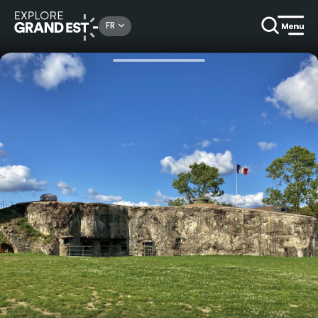
Rechercher un lieu, une activité...
FR
Accueil
Patrimoine & mémoire
Explorez le Bloc 3 de la ligne Maginot à Laudrefang