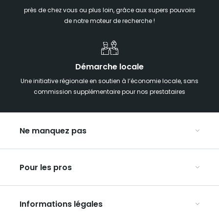
près de chez vous ou plus loin, grâce aux supers pouvoirs
de notre moteur de recherche !
Démarche locale
Une initiative régionale en soutien à l’économie locale, sans
commission supplémentaire pour nos prestataires
Ne manquez pas
Notre agenda
Pour les pros
Week-end insolite en Grand Est
Week-end spa en Grand Est
Organisez vos congrès et séminaires
Hébergements insolites
Informations légales
Organisez vos voyages en groupe
La carte touristique du Grand Est