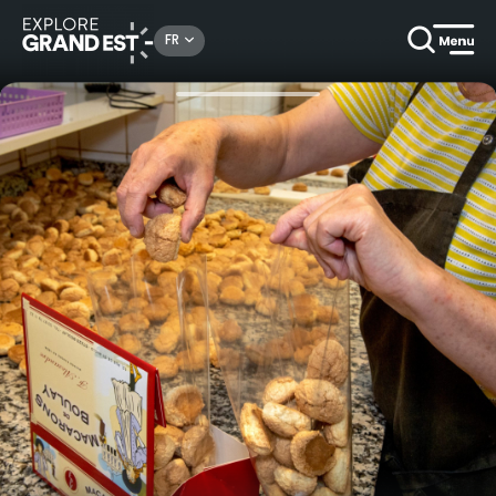
Rechercher un lieu, une activité...
FR
Accueil
Autour des savoir-faire
Visite gourmande à la fabrique des macarons de Boulay