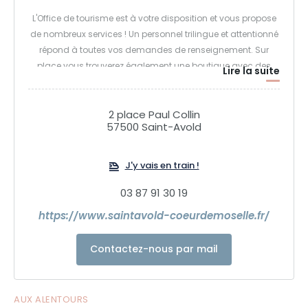
L'Office de tourisme est à votre disposition et vous propose
de nombreux services ! Un personnel trilingue et attentionné
répond à toutes vos demandes de renseignement. Sur
place vous trouverez également une boutique avec des
Lire la suite
souvenirs de Saint-Avold et de la Lorraine. Une information
touristique locale, départementale, régionale, nationale
avec des listes d'hébergements, des cartes touristiques,
2 place Paul Collin
57500 Saint-Avold
des parcs d'attractions, les manifestations, les activités
culturelles, sportives et de loisirs pour vous et vos enfants...
J'y vais en train !
03 87 91 30 19
https://www.saintavold-coeurdemoselle.fr/
Contactez-nous par mail
AUX ALENTOURS