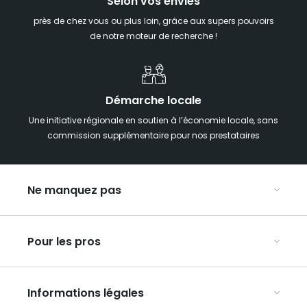
Selon vos envies
près de chez vous ou plus loin, grâce aux supers pouvoirs
de notre moteur de recherche !
Démarche locale
Une initiative régionale en soutien à l’économie locale, sans
commission supplémentaire pour nos prestataires
Ne manquez pas
Notre agenda
Pour les pros
Week-end insolite en Grand Est
Week-end spa en Grand Est
Organisez vos congrès et séminaires
Hébergements insolites
Informations légales
Organisez vos voyages en groupe