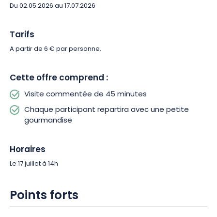
Du 02.05.2026 au 17.07.2026
Laissez-vous tenter par cette visite pleine de saveurs et de
traditions et découvrez les secrets d’une institution
Tarifs
gourmande lorraine. Réservez votre place pour le 17 juillet et
partagez un moment convivial au cœur d’un patrimoine
A partir de 6 € par personne.
culinaire d’exception à Boulay-Moselle.
Cette offre comprend :
Visite commentée de 45 minutes
Chaque participant repartira avec une petite
gourmandise
Horaires
Le 17 juillet à 14h
Points forts