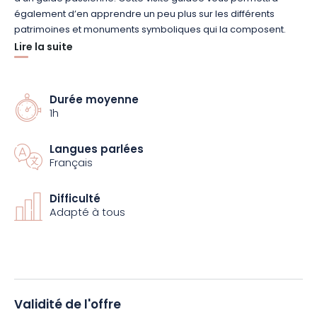
également d’en apprendre un peu plus sur les différents
patrimoines et monuments symboliques qui la composent.
Lire la suite
Une petite gourmandise vous attendra à la fin de la visite.
Vous pourrez alors déguster une part de pâté lorrain avec
des boissons locales, un apéritif 100% vosgien composé de
Durée moyenne
1h
sodas, de jus de fruits, de bières ou de vin.
Langues parlées
Le point de départ pour la balade est fixé à l’Office de
Français
Tourisme de l’Ouest des Vosges, au 1 place Jeanne d’Arc, à
Neufchâteau.
Réservez dès maintenant et lancez-vous dans
cette expérience qui mêle découverte et gourmandise !
Difficulté
Adapté à tous
Validité de l'offre