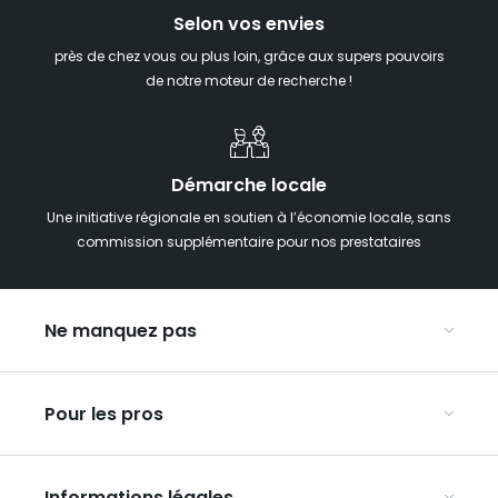
Selon vos envies
près de chez vous ou plus loin, grâce aux supers pouvoirs
de notre moteur de recherche !
Démarche locale
Une initiative régionale en soutien à l’économie locale, sans
commission supplémentaire pour nos prestataires
Ne manquez pas
Notre agenda
Pour les pros
Week-end insolite en Grand Est
Week-end spa en Grand Est
Organisez vos congrès et séminaires
Hébergements insolites