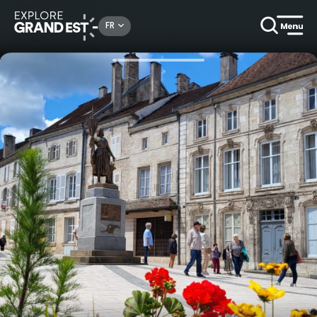
Rechercher un lieu, une activité...
FR
Accueil
Escapades
Visite insolite de Neufchâteau et apéritif dans des caves médiévales