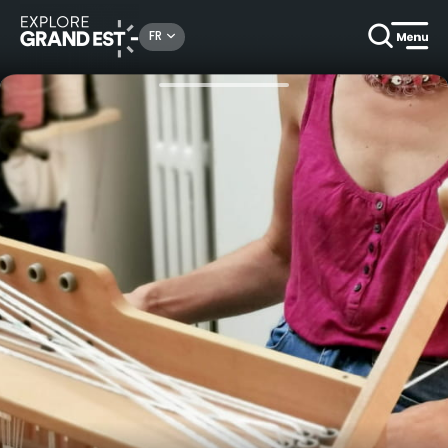
Rechercher un lieu, une activité...
FR
Accueil
Autour des savoir-faire
Fabrication d'un bracelet tressé avec Angélique Zrak, Passementière