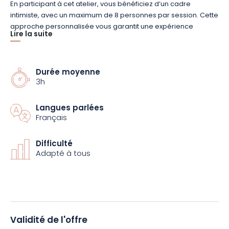
En participant à cet atelier, vous bénéficiez d’un cadre
intimiste, avec un maximum de 8 personnes par session. Cette
approche personnalisée vous garantit une expérience
Lire la suite
enrichissante, où chaque participant reçoit une attention
particulière et des conseils sur mesure.
Durée moyenne
Que vous soyez amateur d’artisanat ou simplement curieux
3h
d’apprendre une nouvelle compétence, cet atelier est
l’occasion parfaite pour vous d’exprimer votre créativité tout
Langues parlées
en créant votre propre bijou.
Français
Ne manquez pas cette opportunité de vous plonger dans l’art
Difficulté
délicat de la passementerie et repartez avec un souvenir fait
Adapté à tous
main. Réservez dès maintenant votre place !
Validité de l'offre