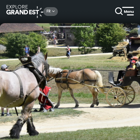
Rechercher un lieu, une activité...
FR
Accueil
Arts & culture
Les Vieux Métiers d'Azannes