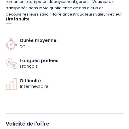
remonter le temps. Un dépaysement garanti ! Vous serez
transportés dans la vie quotidienne de nos aïeuls et
découvrirez leurs savoir-faire ancestraux, leurs valeurs et leur
Lire la suite
passion à transmettre et à partager.
400 bénévoles vous attendent pour vous faire partager plus
Durée moyenne
de 80 vieux métiers anciens ou disparus qui reprennent vie
5h
devant vous.
Langues parlées
Une véritable aventure à vivre en « famille ou entre amis »
Français
dans la joie et la bonne humeur, un moment d’échanges et de
convivialité assuré.
Difficulté
Intermédiaire
Une expérience unique qui émerveillera petits et grands !
Validité de l'offre