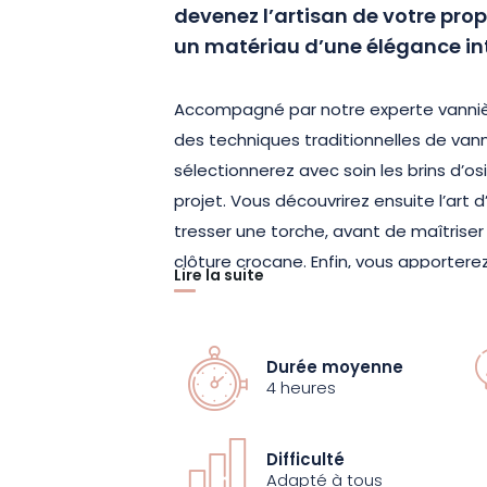
devenez l’artisan de votre prop
un matériau d’une élégance in
Accompagné par notre experte vannière
des techniques traditionnelles de vann
sélectionnerez avec soin les brins d’os
projet. Vous découvrirez ensuite l’art 
tresser une torche, avant de maîtrise
clôture crocane. Enfin, vous apportere
Lire la suite
d’œuvre avec une bordure impeccable
Tout au long de l’atelier, savourez un
Durée moyenne
agrémenter ce moment convivial et cr
4 heures
À la fin de cette expérience enrichissa
Difficulté
votre plateau en osier blanc, une pièc
Adapté à tous