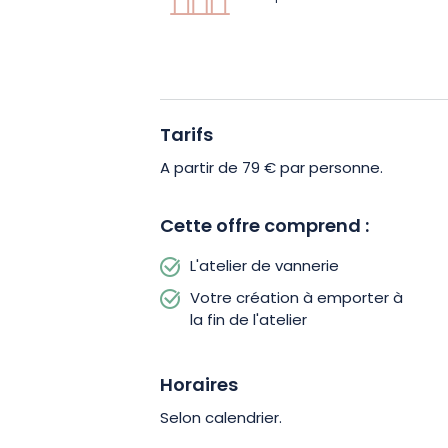
d’élégance à votre intérieur ou qui imp
vos réceptions. Rejoignez-nous pour c
laissez-vous inspirer par la magie de la
Tarifs
A partir de 79 € par personne.
Cette offre comprend :
L'atelier de vannerie
Votre création à emporter à
la fin de l'atelier
Horaires
Selon calendrier.