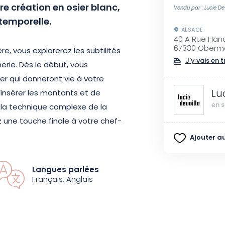
re création en osier blanc,
Vendu par : Lucie Dev
temporelle.
ALSACE
40 A Rue Han
67330 Oberm
, vous explorerez les subtilités
J'y vais en t
erie. Dès le début, vous
ier qui donneront vie à votre
Lu
d’insérer les montants et de
en s
r la technique complexe de la
z une touche finale à votre chef-
.
Ajouter au
e sélection de boissons pour
Langues parlées
éatif.
Français, Anglais
nte, vous repartirez avec fierté,
e unique qui ajoutera une touche