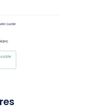
vec Lucie
blanc
nsable
res