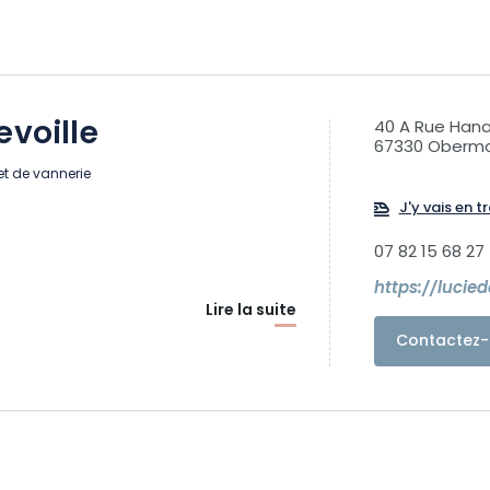
evoille
40 A Rue Hana
67330 Obermo
et de vannerie
J'y vais en tr
07 82 15 68 27
https://luciede
Lire la suite
Contactez-