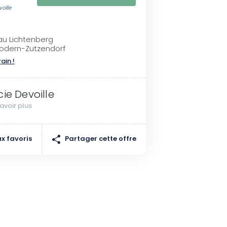
oille
au Lichtenberg
odern-Zutzendorf
rain !
cie Devoille
avoir plus
Partager cette offre
x favoris