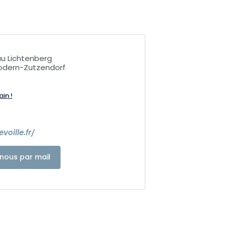
u Lichtenberg
dern-Zutzendorf
ain !
voille.fr/
nous par mail