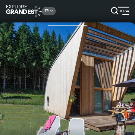
Rechercher un lieu, une activité...
FR
Accueil
Campings & locatifs de plein air
Semaine en écolodge dans le Camping Verte Vallée