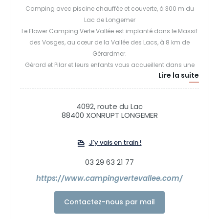
Camping avec piscine chauffée et couverte, à 300 m du
Lac de Longemer
Le Flower Camping Verte Vallée est implanté dans le Massif
des Vosges, au cœur de la Vallée des Lacs, à 8 km de
Gérardmer.
Gérard et Pilar et leurs enfants vous accueillent dans une
Lire la suite
ambiance conviviale et familiale.
C'est le lieu idéal pour vous ressourcer, partir en randonnée,
profiter de la Nature.
4092, route du Lac
Que vous veniez en caravane, tente, camping-car ou dans
88400 XONRUPT LONGEMER
nos hébergements insolites Eco-POD, Eco-Lodge, tente
lodge, Tipi, CocoSweet ou encore mobil-home vous êtes les
J'y vais en train !
bienvenus !
A très bientôt,
03 29 63 21 77
https://www.campingvertevallee.com/
Contactez-nous par mail