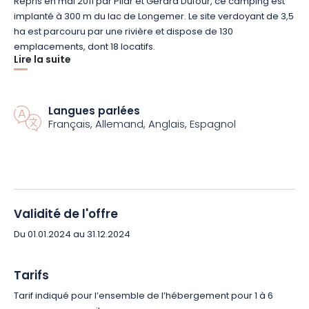
Repris en mai 2011 par Pilar et Gérard Dufour, ce camping est
implanté à 300 m du lac de Longemer. Le site verdoyant de 3,5
ha est parcouru par une rivière et dispose de 130
emplacements, dont 18 locatifs.
Lire la suite
Pour profiter des joies du camping dans les meilleures
conditions de confort le camping Verte Vallée**** vous
Langues parlées
propose son hébergement non moins insolite : l’écolodge. Il
Français, Allemand, Anglais, Espagnol
vous assurera le calme, l’intimité et la convivialité.
Très spacieux (42 m²), les écolodges ont été conçus pour
accueillir 2 à 6 personnes. Vous y trouverez entre autres 2
chambres dont 1 en mezzanine, un sanitaire privé, un coin
séjour et une cuisine entièrement équipée. Présentant une
Validité de l'offre
architecture contemporaine, ces constructions en bois ont la
Du 01.01.2024 au 31.12.2024
particularité d’être bioclimatiques. Ouvertes sur une terrasse
de 20 m², elles sont fermées au Nord, avec une grande baie
vitrée orientée au Sud. Ainsi, vous pourrez admirer les
Tarifs
paysages verdoyants des Vosges dès votre réveil pendant la
Tarif indiqué pour l’ensemble de l’hébergement pour 1 à 6
belle saison. Et en hiver, vous pourrez profiter du paysage