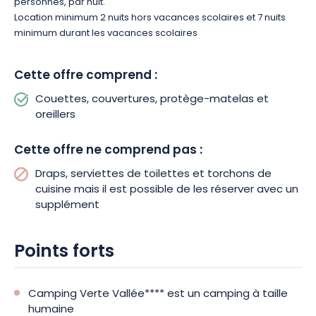
personnes, par nuit.
enneigé, bien au chaud, une tasse de chocolat chaud dans
Location minimum 2 nuits hors vacances scolaires et 7 nuits
les mains.
minimum durant les vacances scolaires
Vous l’aurez compris, Camping Verte Vallée**** vous réserve
Cette offre comprend :
un séjour des plus agréables.
Couettes, couvertures, protège-matelas et
oreillers
Cette offre ne comprend pas :
Draps, serviettes de toilettes et torchons de
cuisine mais il est possible de les réserver avec un
supplément
Points forts
Camping Verte Vallée**** est un camping à taille
humaine