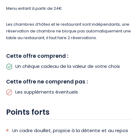
Offrez ou offrez-vous ce chèque cadeau, qui vous permettra
Menu enfant à partir de 24€
de réserver au choix un repas au restaurant, un séjour dans
l’une des chambres d’hôtes, ou les deux pour une expérience
Les chambres d’hôtes et le restaurant sont indépendants, une
totale !
réservation de chambre ne bloque pas automatiquement une
table au restaurant, il faut faire 2 réservations.
Le restaurant de la Maison reste à disposition pour toute envie
gastronomique. À noter, la réservation d’une chambre ne
Cette offre comprend :
comprend pas automatiquement une table au restaurant.
Assurez-vous de réserver votre hébergement et votre
Un chèque cadeau de la valeur de votre choix
expérience culinaire séparément, et prévoyez la taxe de
séjour en supplément.
Cette offre ne comprend pas :
Ainsi, Le Petit Kembs est une véritable invitation à la détente et
Les suppléments éventuels
aux plaisirs gustatifs. Laissez-vous tenter par cette expérience
unique au cœur de l’Alsace. Réservez dès maintenant ce
Points forts
chèque cadeau !
Un cadre douillet, propice à la détente et au repos