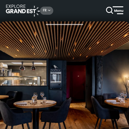
Rechercher un lieu, une activité...
FR
Accueil
Chambres d’hôtes
Chèque cadeau - Restaurant gastronomique et chambres d'hôtes au Petit Kembs