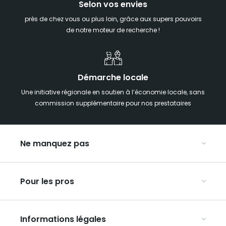
Selon vos envies
près de chez vous ou plus loin, grâce aux supers pouvoirs
de notre moteur de recherche !
Démarche locale
Une initiative régionale en soutien à l’économie locale, sans
commission supplémentaire pour nos prestataires
Ne manquez pas
Notre agenda
Pour les pros
Week-end insolite en Grand Est
Week-end spa en Grand Est
Organisez vos congrès et séminaires
Hébergements insolites
Informations légales
Organisez vos voyages en groupe