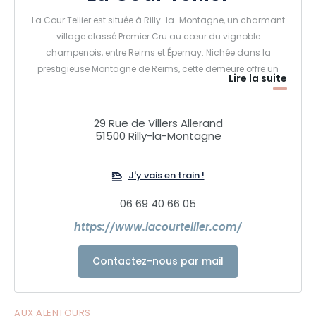
La Cour Tellier est située à Rilly-la-Montagne, un charmant
village classé Premier Cru au cœur du vignoble
champenois, entre Reims et Épernay. Nichée dans la
prestigieuse Montagne de Reims, cette demeure offre un
Lire la suite
cadre paisible et authentique, entre vignes et forêt.
La Cour Tellier se distingue par ses trois gîtes de standing,
spacieux et lumineux, qui allient charme traditionnel et
29 Rue de Villers Allerand
confort moderne. Chaque hébergement a été pensé pour
51500 Rilly-la-Montagne
offrir une atmosphère chaleureuse et conviviale, où l’on se
sent « comme à la maison ».
J'y vais en train !
06 69 40 66 05
https://www.lacourtellier.com/
Contactez-nous par mail
AUX ALENTOURS