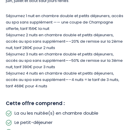
juin, juillet et août sauf jours fériés.
partez à la conquête de la Champagne à pied ou
à vélo.
Venez à la rencontre des vignerons pour
Séjournez 1 nuit en chambre double et petits déjeuners, accès
des dégustations de champagne, ou visitez les
au spa sans supplément —— une coupe de Champagne
monuments historiques comme le Château de la
offerte, tarif 156€ la nuit
Séjournez 2 nuits en chambre double et petits déjeuners,
Motte Tilly
.
À votre retour, la piscine et le jacuzzi du
accès au spa sans supplément—–20% de remise sur la 2ème
Spa vous accueilleront pour des moments de
nuit, tarif 280€ pour 2 nuits
relaxation totale !
Séjournez 3 nuits en chambre double et petits déjeuners,
accès au spa sans supplément—–50% de remise sur la 3ème
Durant votre séjour au
Nicey
, vos papilles
nuit, tarif 390€ pour 3 nuits
trouveront également leur bonheur à travers les
Séjournez 4 nuits en chambre double et petits déjeuners,
accès au spa sans supplément—–4 nuits = le tarif de 3 nuits,
créations généreuses de notre cheffe.
Prenez
tarif 468€ pour 4 nuits
place dans le lounge restaurant, et faites votre
choix parmi les différentes formules proposées.
Au
Cette offre comprend :
menu, une cuisine savoureuse alliant tradition et
modernité, concoctée à base des produits frais
La ou les nuitée(s) en chambre double
du terroir !
Le petit-déjeuner