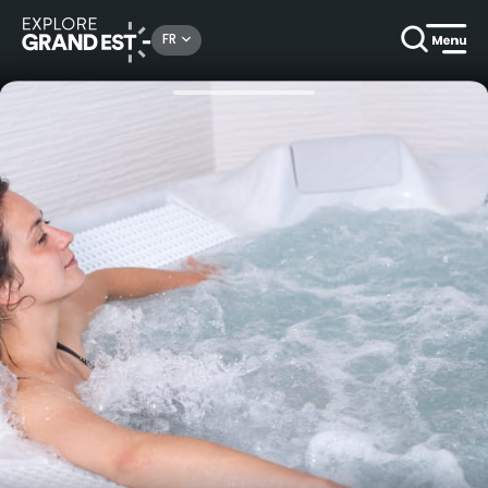
Rechercher un lieu, une activité...
FR
Accueil
Hôtels
Séjour estival et champagne offert au Nicey Hôtel & Spa