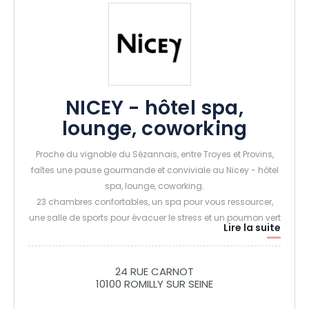
NICEY - hôtel spa,
lounge, coworking
Proche du vignoble du Sézannais, entre Troyes et Provins,
faîtes une pause gourmande et conviviale au Nicey - hôtel
spa, lounge, coworking.
23 chambres confortables, un spa pour vous ressourcer,
une salle de sports pour évacuer le stress et un poumon vert
Lire la suite
à 2 pas de notre maison, profitez de votre séjour
professionnel ou de loisir pour découvrir la Champagne,
côté Seine.
24 RUE CARNOT
Gourmandises et convivialité seront au rendez vous au
10100 ROMILLY SUR SEINE
Nicey Lounge ouvert de 7h à 21h, du petit déjeuner au dîner