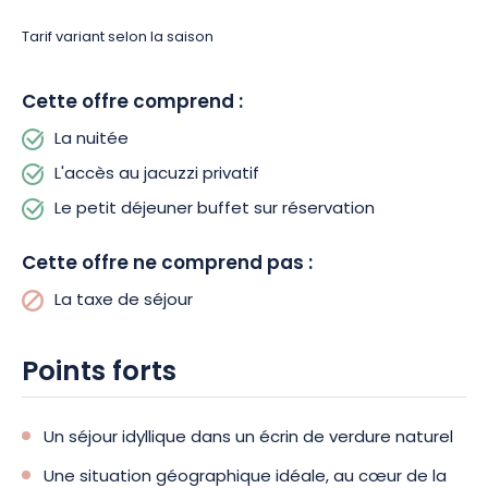
vos animaux de compagnie qui y sont les bienvenus. Sachez
cependant que le petit-déjeuner buffet est accessible en
Tarif variant selon la saison
option, sur réservation.
Cette offre comprend :
Un parking gratuit est mis à votre disposition pour faciliter
votre venue, ainsi qu’une borne de recharge pour véhicules
La nuitée
électriques.
L'accès au jacuzzi privatif
Le petit déjeuner buffet sur réservation
Ėvadez-vous dans un endroit enchanteur, entre nature et
rivière, en Alsace. Réservez dès maintenant cette bulle de
Cette offre ne comprend pas :
détente !
La taxe de séjour
Points forts
Un séjour idyllique dans un écrin de verdure naturel
Une situation géographique idéale, au cœur de la