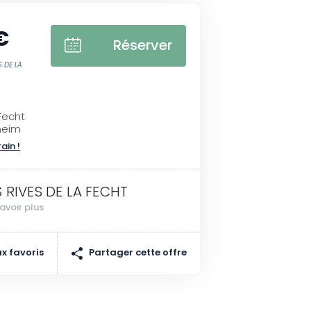
€
Réserver
S DE LA
Fecht
heim
rain !
S RIVES DE LA FECHT
avoir plus
Partager cette offre
x favoris