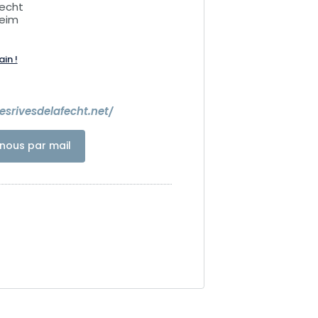
Fecht
heim
ain !
esrivesdelafecht.net/
nous par mail