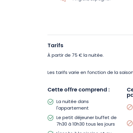
d’une vue imprenable sur la nature env
ou le balcon. Le petit-déjeuner buffet e
piscine chauffée de 30°
tous les jours
21h (non accessible pour les enfants d
Tarifs
L’hôtel est accessible aux personnes 
l’avance. Un parking gratuit et une bo
À partir de 75 € la nuitée.
électriques sont mis à votre dispositio
Les tarifs varie en fonction de la saison
Vos animaux de compagnie sont les b
maintenant et laissez-vous tenter par
Cette offre comprend :
Ce
pa
Fecht où détente, bien-être et décou
La nuitée dans
l'appartement
Le petit déjeuner buffet de
7h30 à 10h30 tous les jours