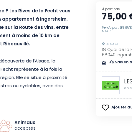
À partir de
e ? Les Rives de la Fecht vous
75,00 
n appartement à Ingersheim,
e sur la Route des vins, entre
Vendu par : LES RIVE
FECHT
lement à moins de 10 km de
 Ribeauvillé.
ALSACE
18 Quai de la 
68040 Ingers
découverte de l’Alsace, la
J'y vais en t
Fecht représente à la fois la
 région. Elle se situe à proximité
LE
estres ou cyclables, avec des
en s
Ajouter au
oderne et avec une cuisine
nt pour cette offre bénéficiez
Animaux
 chambre double, ainsi que
acceptés