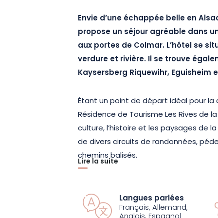
Envie d’une échappée belle en Alsac
propose un séjour agréable dans u
aux portes de Colmar. L’hôtel se situ
verdure et rivière. Il se trouve éga
Kaysersberg Riquewihr, Eguisheim et
Ėtant un point de départ idéal pour la 
Résidence de Tourisme Les Rives de la 
culture, l’histoire et les paysages de la
de divers circuits de randonnées, péd
chemins balisés.
Lire la suite
Profitez d’un logement non fumeur, m
équipée de tout le nécessaire.
En opta
Langues parlées
Français, Allemand,
d’un séjour dans un appartement avec
Anglais, Espagnol