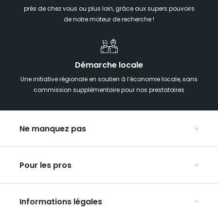
près de chez vous ou plus loin, grâce aux supers pouvoirs
de notre moteur de recherche !
Démarche locale
Une initiative régionale en soutien à l’économie locale, sans
commission supplémentaire pour nos prestataires
Ne manquez pas
Notre agenda
Pour les pros
Week-end insolite en Grand Est
Week-end spa en Grand Est
Organisez vos congrès et séminaires
Hébergements insolites
Informations légales
Organisez vos voyages en groupe
La carte touristique du Grand Est