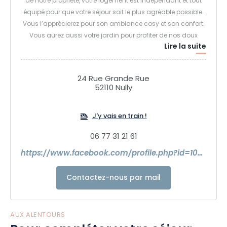
de notre propriété, votre logement est indépendant et tout
équipé pour que votre séjour soit le plus agréable possible.
Vous l’apprécierez pour son ambiance cosy et son confort.
Vous aurez aussi votre jardin pour profiter de nos doux
Lire la suite
moments à la campagne.
Proche du lac du der, lac de lac forêt d’orient, nigloland
,Troyes , Mémorial Charles de Gaulle…
24 Rue Grande Rue
52110 Nully
J'y vais en train !
06 77 31 21 61
https://www.facebook.com/profile.php?id=100092548718185
Contactez-nous par mail
AUX ALENTOURS