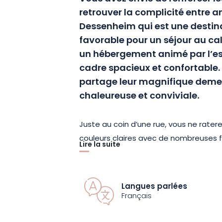
retrouver la complicité entre a
Dessenheim qui est une destin
favorable pour un séjour au ca
un hébergement animé par l’esp
cadre spacieux et confortable.
partage leur magnifique dem
chaleureuse et conviviale.
Juste au coin d’une rue, vous ne rater
couleurs claires avec de nombreuses f
Lire la suite
bois. Derrière le portail, vous avez u
salon jardin et un coin barbecue pour 
propriétaires ont rénové le rez-de-cha
Langues parlées
ou un groupe d’amis de 6 personnes.
Français