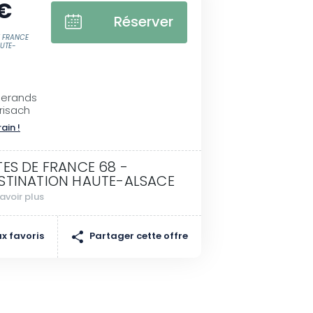
 €
Réserver
E FRANCE
AUTE-
serands
risach
rain !
TES DE FRANCE 68 -
STINATION HAUTE-ALSACE
avoir plus
Partager cette offre
x favoris