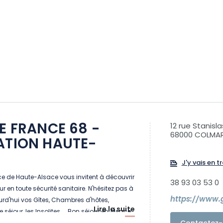
DE FRANCE 68 -
12 rue Stanisla
68000 COLMA
ATION HAUTE-
J'y vais en tr
ce de Haute-Alsace vous invitent à découvrir
38 93 03 53 0
ur en toute sécurité sanitaire. N'hésitez pas à
https://www.g
urd'hui vos Gîtes, Chambres d'hôtes,
Lire la suite
 séjour, les Insolites.... Bon séjour en Alsace