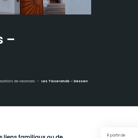
s –
ocations de vacances
Les Tisserands - Dessenheim
À partir de
s liens familiaux ou de