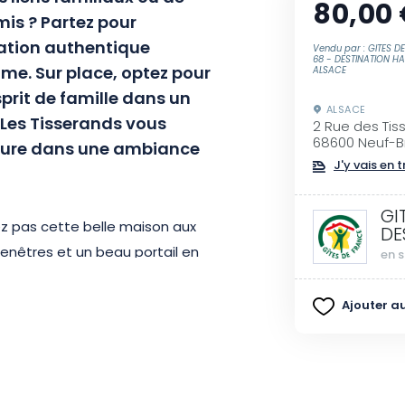
80,00
mis ? Partez pour
ation authentique
Vendu par : GITES D
68 - DESTINATION H
lme. Sur place, optez pour
ALSACE
rit de famille dans un
ALSACE
 Les Tisserands vous
2 Rue des Tis
68600 Neuf-B
eure dans une ambiance
J'y vais en t
GI
ez pas cette belle maison aux
DE
enêtres et un beau portail en
en s
ne cour ombragée équipée d’un
les après-midi détente. Les
Ajouter au
ussée pour accueillir une famille