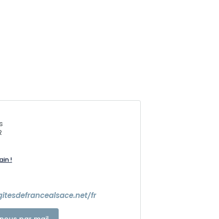
s
R
ain !
itesdefrancealsace.net/fr