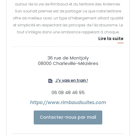
autour de la vie de Rimbaud et du territoire des Ardennes.
Son souhait premier est de partager ce que notre territoire
offre de meilleur avec un type d’hébergement alliant qualité
et simplicité en respectant les principes de l’écotourisme. Le
tout s’intègre dans une ambiance rappelant à chaque
Lire la suite
instant la vie du plus grand poète à l’œuvre mondialement
reconnue, né à Charleville.
Tous les appartements ont un lien direct avec Arthur
36 rue de Montjoly
Rimbaud dans une ambiance reprenant les codes du
08000 Charleville-Mézières
XIXème siècle : marbre, bois, cuir, laiton. Tout ou presque
rappelle la vie du poète rebelle : vue directe sur le musée
J'y vais en train !
Rimbaud ou sur son lieu de naissance, livres mis à
disposition sur sa vie, son œuvre ainsi que les œuvres
06 08 48 46 95
classiques qui ont forgé sa culture littéraire. Le confort
moderne, répondant aux attentes d’aujourd’hui, est
https://www.rimbaudsuites.com
également à l’honneur : Wi-Fi, Netflix, cuisine équipée, lave-
linge et sèche-linge, draps en lin…
Contactez-nous par mail