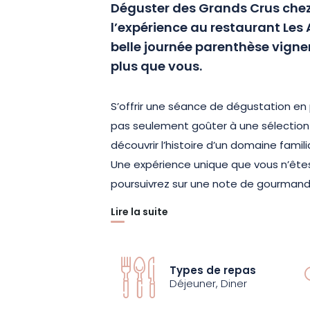
Déguster des Grands Crus chez 
l’expérience au restaurant Les A
belle journée parenthèse vign
plus que vous.
S’offrir une séance de dégustation en p
pas seulement goûter à une sélection
découvrir l’histoire d’un domaine famili
Une expérience unique que vous n’êtes
poursuivrez sur une note de gourmand
Lire la suite
Situé au cœur du massif des Vosges, le
accueille chaleureusement dans un cad
une vue exceptionnelle sur la région. V
Types de repas
campagne, découvrirez le bien-vivre a
Déjeuner, Diner
délicieuse cuisine de marché. Enfin, pas