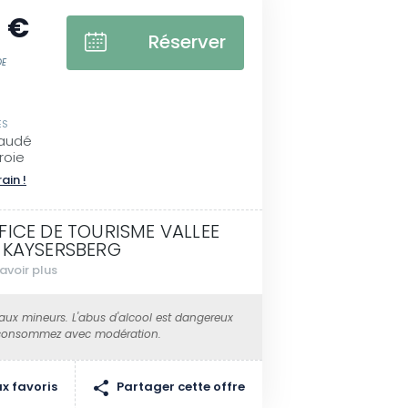
 €
Réserver
DE
ES
Faudé
roie
rain !
FICE DE TOURISME VALLEE
 KAYSERSBERG
avoir plus
 aux mineurs. L'abus d'alcool est dangereux
 consommez avec modération.
Partager cette offre
x favoris