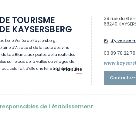
 DE TOURISME
39 rue du Gén
68240 KAYSER
 DE KAYSERSBERG
notre belle Vallée de Kaysersberg…
J'y vais en tr
 plaine d’Alsace et de la route des vins
03 89 78 22 78
n du Lac Blanc, aux portes de la route des
coles sur le bas de la vallée ou villages de
www.kaysers
ut, cela fait d’elle une terre très diversifiée
Lire la suite
es paysages ! Côté vignoble, on retrouve les
Contactez-
ns pittoresques comme Ammerschwihr,
sersberg Vignoble.
lée, côté montagne, regorge de fermes,
aux où paissent les vaches vosgiennes
oresponsables de l'établissement
s montagnards de Fréland, Labaroche,
 et Le Bonhomme. On peut y emprunter les
s de randonnées entre crêtes, chaumes et
 à pied ou à VTT, selon les envies de