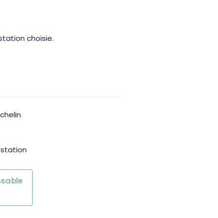
tation choisie.
chelin
ustation
nsable