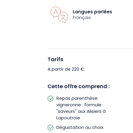
Benoît, Maîtres Restaurateurs et Chef
Langues parlées
variété de légumes bio dans le jardin 
Français
également installé des ruches pour pro
Vous l’aurez compris, le repas accords 
sera préparé à partir de produits frais
emblématiques de la région. Vous pour
Tarifs
Caroline, sommelière, pour le parfaire.
A partir de 220 €.
Cette offre comprend :
Repas parenthèse
vigneronne : formule
"saveurs" aux Alisiers à
Lapoutroie
Dégustation au choix