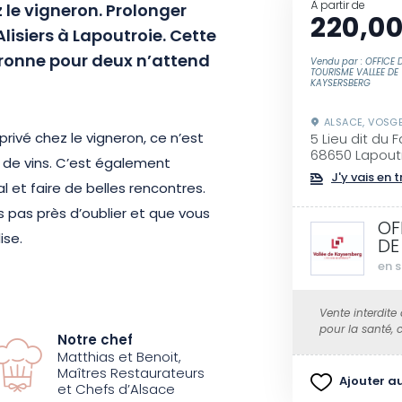
À partir de
le vigneron. Prolonger
220,00
lisiers à Lapoutroie. Cette
eronne pour deux n’attend
Vendu par : OFFICE 
TOURISME VALLEE DE
KAYSERSBERG
ALSACE, VOSG
rivé chez le vigneron, ce n’est
5 Lieu dit du 
68650 Lapout
 de vins. C’est également
J'y vais en t
al et faire de belles rencontres.
 pas près d’oublier et que vous
OF
ise.
DE
en s
 restaurant Les Alisiers vous
Vente interdite
re reposant. D’ici, vous aurez
pour la santé,
Notre chef
ous profiterez du confort de la
Matthias et Benoit,
lsacien et savourerez une
Maîtres Restaurateurs
Ajouter au
et Chefs d’Alsace
 tout à fait, car Matthias et