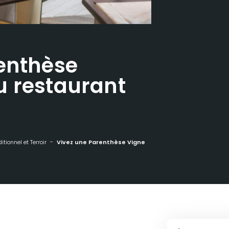
enthèse
u restaurant
ditionnel et Terroir
Vivez une Parenthèse Vigneronne au restaurant Les Alisiers