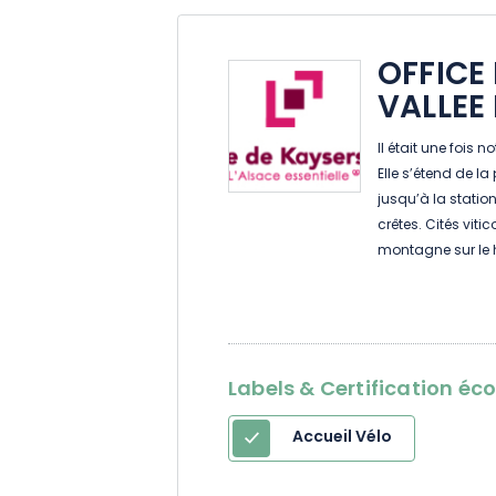
OFFICE
VALLEE
Il était une fois 
Elle s’étend de la
jusqu’à la statio
crêtes. Cités viti
montagne sur le ha
et façonnée par c
villages alsacie
Katzenthal et Kay
Le haut de la val
auberges et hame
Labels & Certification éc
dans les village
Lapoutroie, Orbey
Accueil Vélo
nombreux sentier
lacs de montagne,