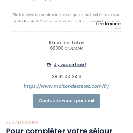
Elle fait vivre un patrimoine historique et culturel à travers un
Hôtel Relais & Châteaux 5 étoiles, la Brasserie Historique et
Lire la suite
un Restaurant Gastronomique étoilé Michelin.
19 rue des tetes
Les maîtres de maison, Marilyn et Eric Girardin, s’inspirent du
68000 COLMAR
passé tout en étant résolument ancrés dans le présent et
font vivre cet héritage au XXIe siècle.
J'y vais en train !
La Maison des Têtes est aujourd’hui l’alchimie réussie entre
38 92 44 34 3
la force de la tradition alsacienne et la modernité.
https://www.maisondestetes.com/fr/
M & T comme Modernité et Tradition.
Contactez-nous par mail
AUX ALENTOURS
Pour compléter votre séjour