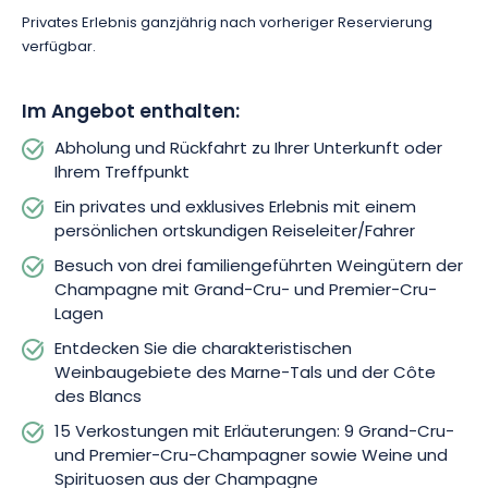
die Champagne aus einer privilegierten und geselligen
Privates Erlebnis ganzjährig nach vorheriger Reservierung
Perspektive entdecken möchten.
verfügbar.
Im Angebot enthalten:
Abholung und Rückfahrt zu Ihrer Unterkunft oder
Ihrem Treffpunkt
Ein privates und exklusives Erlebnis mit einem
persönlichen ortskundigen Reiseleiter/Fahrer
Besuch von drei familiengeführten Weingütern der
Champagne mit Grand-Cru- und Premier-Cru-
Lagen
Entdecken Sie die charakteristischen
Weinbaugebiete des Marne-Tals und der Côte
des Blancs
15 Verkostungen mit Erläuterungen: 9 Grand-Cru-
und Premier-Cru-Champagner sowie Weine und
Spirituosen aus der Champagne