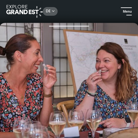
Rechercher un lieu, une activité...
DE
Menu
Sehenswertes in der Region Grand Est
Ausflüge
Food & Champagne Experience