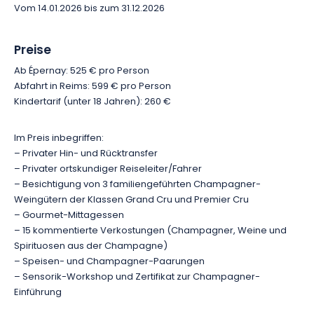
Vom 14.01.2026 bis zum 31.12.2026
Interpretation des Terroirs. Jede Verkostung bietet die
Gelegenheit, sich mit den Erzeugern auszutauschen und mehr
über ihre Geschichte, ihre Arbeitsmethoden und ihr
Preise
Engagement für einen umweltfreundlichen Weinbau zu
Ab Épernay: 525 € pro Person
erfahren.
Abfahrt in Reims: 599 € pro Person
Kindertarif (unter 18 Jahren): 260 €
Um das Erlebnis abzurunden, lädt ein spielerischer Workshop
rund um die Aromen des Champagners und seine
Im Preis inbegriffen:
Herstellungsmethoden dazu ein, Ihre Sinne zu wecken. Sie
– Privater Hin- und Rücktransfer
lernen, die wichtigsten Aromafamilien zu erkennen und die
– Privater ortskundiger Reiseleiter/Fahrer
Komplexität der verkosteten Cuvées besser zu schätzen. Am
– Besichtigung von 3 familiengeführten Champagner-
Ende dieser Einführung erhalten Sie ein Zertifikat als Erinnerung
Weingütern der Klassen Grand Cru und Premier Cru
an diesen Tag voller Entdeckungen.
– Gourmet-Mittagessen
– 15 kommentierte Verkostungen (Champagner, Weine und
Zwischen bemerkenswerten Weinbaulandschaften,
Spirituosen aus der Champagne)
authentischen Begegnungen, außergewöhnlichem Know-how
– Speisen- und Champagner-Paarungen
und kulinarischen Genüssen bietet dieses private Erlebnis ein
– Sensorik-Workshop und Zertifikat zur Champagner-
umfassendes Eintauchen in die Lebenskunst der Champagne.
Einführung
Eine ideale Aktivität für Weinliebhaber, Genießer und alle, die