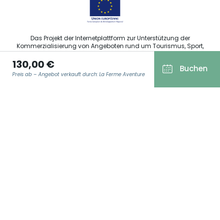
Das Projekt der Internetplattform zur Unterstützung der
Kommerzialisierung von Angeboten rund um Tourismus, Sport,
Kultur und Weintourismus in der Region Grand Est wurde im
130,00 €
Rahmen der Maßnahmen der Europäischen Union zur
Buchen
Abfederung der COVID-19-Pandemie vom Europäischen Fonds
Preis ab – Angebot verkauft durch: La Ferme Aventure
für regionale Entwicklung (EFRE) finanziert.
E-MAIL ADRESSE
*
Agence Régionale du Tourisme Grand Est ©2026 - Alle Rechte
vorbehalten
Allgemeine Nutzungsbedingungen
Impressum und rechtliche Hinweise
Datenschutzbestimmungen
DSGVO