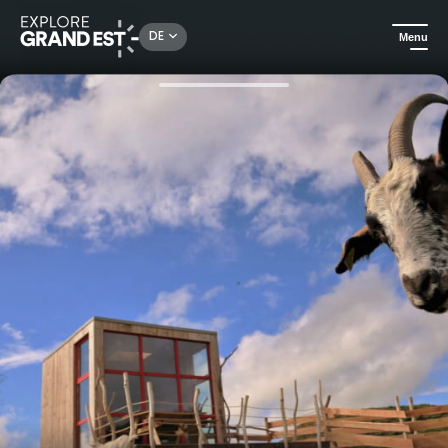
Rechercher un lieu, une activité...
DE
Menu
Sehenswertes in der Region Grand Est
Urlaubsideen
Erlebnisbauernhof - Die Hütte des Schäfers