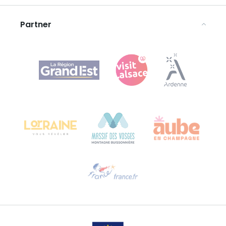
Rechtliche Hinweise
Partner
Agence Régionale du Tourisme Grand Est
Bureau de Colmar (Hauptverwaltung)
Château Kiener – 24 rue de Verdun
68000 COLMAR
Hilfe erwünscht?
Sprechen Sie uns per E-Mail an