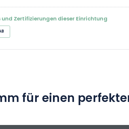
 nach einigen Jahren in der Flasche, wenn sie
al entwickelt haben.
und Zertifizierungen dieser Einrichtung
AB
mm für einen perfekte