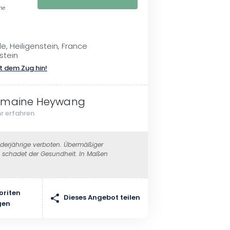
ne
le, Heiligenstein, France
stein
t dem Zug hin!
maine Heywang
r erfahren
erjährige verboten. Übermäßiger
schadet der Gesundheit. In Maßen
oriten
Dieses Angebot teilen
gen