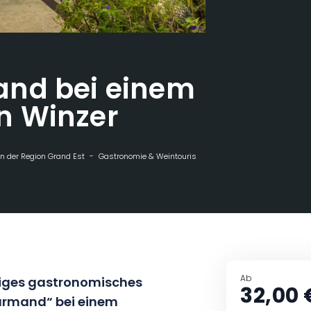
nd bei einem
n Winzer
n der Region Grand Est
Gastronomie & Weintourismus
Apéro Gourmand be
Ab
rtiges gastronomisches
32,00 
ourmand“ bei einem