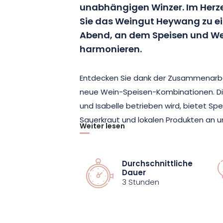
unabhängigen Winzer. Im Herz
Sie das Weingut Heywang zu e
Abend, an dem Speisen und We
harmonieren.
Entdecken Sie dank der Zusammenarbe
neue Wein-Speisen-Kombinationen. Die
und Isabelle betrieben wird, bietet Spe
Sauerkraut und lokalen Produkten an u
Weiter lesen
Moderne. Sie haben die Gelegenheit, 
perfekt zu den Bio-Weinen des Weingu
Durchschnittliche
Dauer
Für Feinschmecker gibt es gegen einen 
3 Stunden
berühmten „Choutzi“ zu probieren, eine
schmackhaften Hotdog. Bei schönem W
hinter dem Haus statt und bietet einen