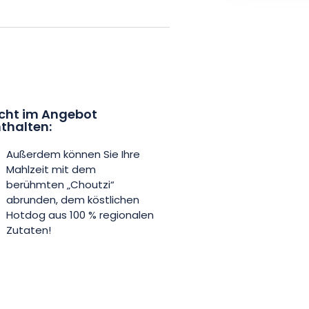
 bis zu den Schweizer Alpen. Bei
f in einem ebenso einladenden
 einen geselligen und herzlichen
en. Verwöhnen Sie Ihre Sinne mit
cht im Angebot
thalten:
n kulinarischen Kreationen von
zt Ihren „Apéro Gourmand“-Abend
Außerdem können Sie Ihre
eingut Heywang und lassen Sie
Mahlzeit mit dem
berühmten „Choutzi“
inarischen Erlebnis verzaubern!
abrunden, dem köstlichen
Hotdog aus 100 % regionalen
Zutaten!