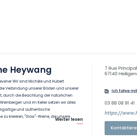
ne Heywang
7 Rue Principa
67140 Heiligen
Klevener Wir sind Michèle und Hubert
ie Verbindung unserer Böden und unserer
Ich fahre mi
it, durch die Beachtung der natürlichen
einbergen und im Keller setzen wir alles
03 88 08 91 41
zigartige und authentische
https://www.
zu kreieren, "Slow"-Weine, die unsere
Weiter lesen
erspiegeln. Sie sind mineralisch, konzentriert
Kontaktiere
gnen sich besonders gut für die Reifung. Wir