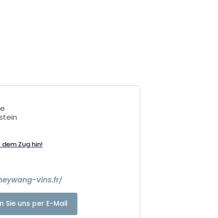
le
stein
t dem Zug hin!
heywang-vins.fr/
n Sie uns per E-Mail