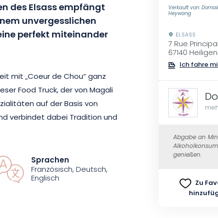
en des Elsass empfängt
Verkauft von: Domai
Heywang
inem unvergesslichen
ine perfekt miteinander
ELSASS
7 Rue Principa
67140 Heiligen
Ich fahre mi
it mit „Coeur de Chou“ ganz
ser Food Truck, der von Magali
Do
zialitäten auf der Basis von
meh
nd verbindet dabei Tradition und
Häppchen zu genießen, die
Abgabe an Mind
ts passen.
Alkoholkonsum 
genießen.
Sprachen
Französisch, Deutsch,
Aufpreis die Möglichkeit, den
Englisch
Zu Fav
n zu 100 % lokalen und
hinzufü
etter findet die Veranstaltung
 Blick über die elsässische