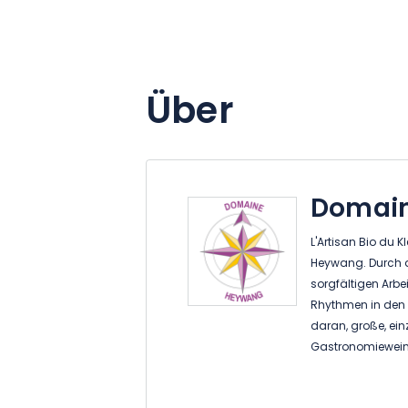
Über
Domai
L'Artisan Bio du 
Heywang. Durch d
sorgfältigen Arbe
Rhythmen in den W
daran, große, ein
Gastronomieweine 
Persönlichkeit wid
und salzig und ei