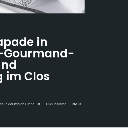
pade in
b-Gourmand-
und
 im Clos
s in der Region Grand Est
Urlaubsideen
Gourmet-Eskapade in Langres - Bib-Gourmand-Abendessen und Übernachtung im Clos Vauban