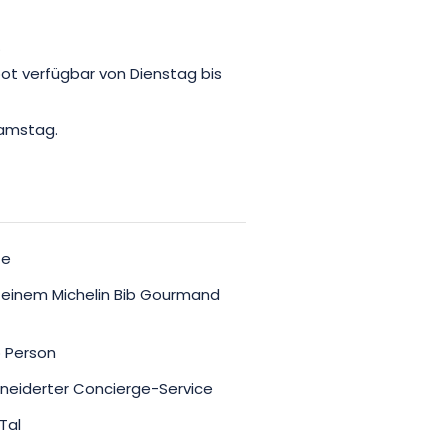
.
bot verfügbar von Dienstag bis
Samstag.
te
t einem Michelin Bib Gourmand
o Person
eiderter Concierge-Service
Tal