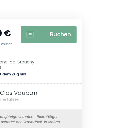
0 €
Buchen
os Vauban
lonel de Grouchy
s
t dem Zug hin!
 Clos Vauban
r erfahren
erjährige verboten. Übermäßiger
schadet der Gesundheit. In Maßen