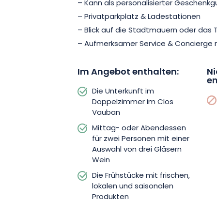
– Kann als personalisierter Geschenkg
entdecken. Buchen Sie jetzt, um ein
– Privatparkplatz & Ladestationen
zwischen Entspannung, Gastronomie un
– Blick auf die Stadtmauern oder das T
– Aufmerksamer Service & Concierge
Im Angebot enthalten:
Ni
en
Die Unterkunft im
Doppelzimmer im Clos
Vauban
Mittag- oder Abendessen
für zwei Personen mit einer
Auswahl von drei Gläsern
Wein
Die Frühstücke mit frischen,
lokalen und saisonalen
Produkten