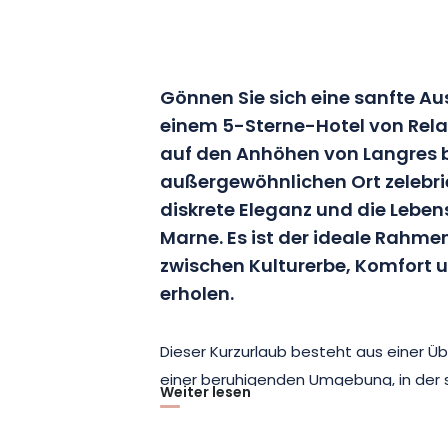
Gönnen Sie sich eine sanfte Au
einem 5-Sterne-Hotel von Rela
auf den Anhöhen von Langres b
außergewöhnlichen Ort zelebrie
diskrete Eleganz und die Lebe
Marne. Es ist der ideale Rahmen
zwischen Kulturerbe, Komfort
erholen.
Dieser Kurzurlaub besteht aus einer 
einer beruhigenden Umgebung, in der s
Weiter lesen
Räumlichkeiten mit einer zeitgenössis
verbindet. Nach dem Aufwachen erwart