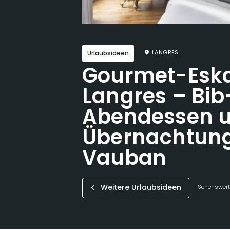
LANGRES
Urlaubsideen
Gourmet-Eska
Langres – Bi
Abendessen 
Übernachtung
Vauban
Weitere Urlaubsideen
Sehenswerte