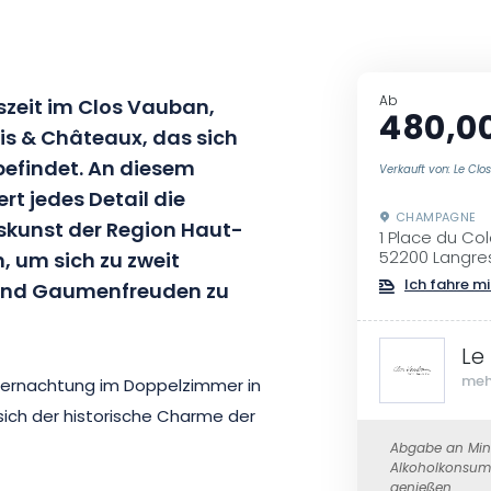
Ab
szeit im Clos Vauban,
480,0
is & Châteaux, das sich
efindet. An diesem
Verkauft von: Le Cl
rt jedes Detail die
CHAMPAGNE
nskunst der Region Haut-
1 Place du Co
, um sich zu zweit
52200 Langre
Ich fahre mi
 und Gaumenfreuden zu
Le
meh
Übernachtung im Doppelzimmer in
ich der historische Charme der
chen und hellen Dekoration
Abgabe an Mind
Alkoholkonsum 
et Sie ein Gourmet-Frühstück,
genießen.