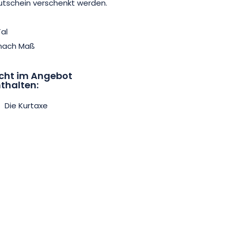
utschein verschenkt werden.
en ganz besonderen Moment
d Authentizität zu erleben.
al
 nach Maß
cht im Angebot
thalten:
Die Kurtaxe