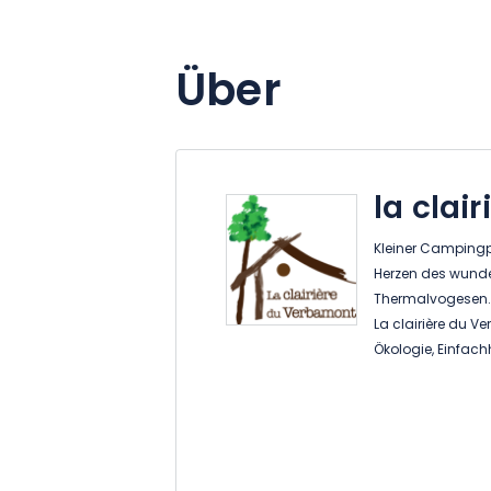
Über
la clai
Kleiner Campingp
Herzen des wund
Thermalvogesen.
La clairière du Ve
Ökologie, Einfach