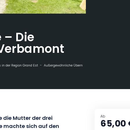
 – Die
 Verbamont
 in der Region Grand Est
Außergewöhnliche Übernachtungen
Die Strohhütt
Ab
e die Mutter der drei
65,00
e machte sich auf den