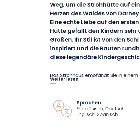
Weg, um die Strohhütte auf ei
Herzen des Waldes von Darney 
Eine echte Liebe auf den ersten
Hütte gefällt den Kindern sehr
Großen. Ihr Stil ist von den Sch
inspiriert und die Bauten rund
diese legendäre Kindergeschic
Das Strohhaus empfängt Sie in einem 
Weiter lesen
komfortablen Innenausstattung. Es ist 
Stroh, Heidekraut und Schilf, die zart
ihrer schlichten Eleganz begeistert sein
Sprachen
Französisch, Deutsch,
eine warme Atmosphäre verleihen. Nich
Englisch, Spanisch
Details, die den Unterschied ausmache
die in den Lehm integriert sind.