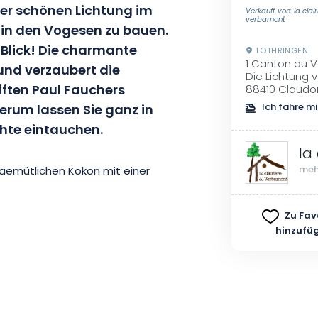
ner schönen Lichtung im
Verkauft von: la clai
verbamont
in den Vogesen zu bauen.
 Blick! Die charmante
LOTHRINGEN
1 Canton du 
 und verzaubert die
Die Lichtung
riften Paul Fauchers
88410 Claudo
herum lassen Sie ganz in
Ich fahre mi
hte eintauchen.
la
meh
gemütlichen Kokon mit einer
eine Unterkunft aus Erde, Holz,
 ausgewählt wurde. Sie werden von
Zu Fav
. Natürliche Materialien, die ihm
hinzufü
t zu vergessen die kleinen
n, wie die bunten Glasflaschen,