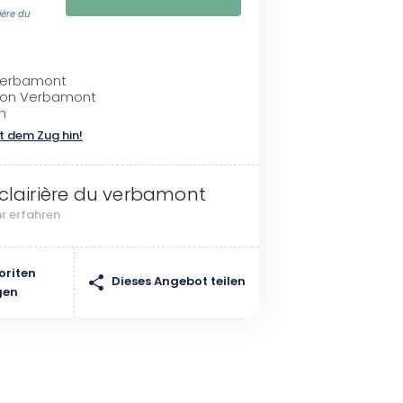
rière du
Verbamont
 von Verbamont
n
t dem Zug hin!
 clairière du verbamont
r erfahren
oriten
Dieses Angebot teilen
gen