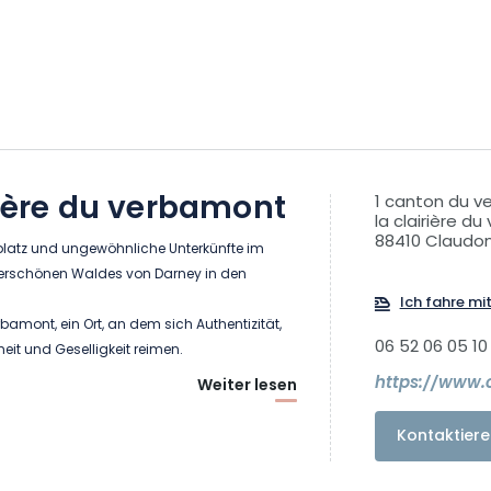
rière du verbamont
1 canton du 
la clairière d
88410 Claudo
latz und ungewöhnliche Unterkünfte im
erschönen Waldes von Darney in den
Ich fahre mi
rbamont, ein Ort, an dem sich Authentizität,
06 52 06 05 10
heit und Geselligkeit reimen.
https://www
Weiter lesen
Kontaktiere