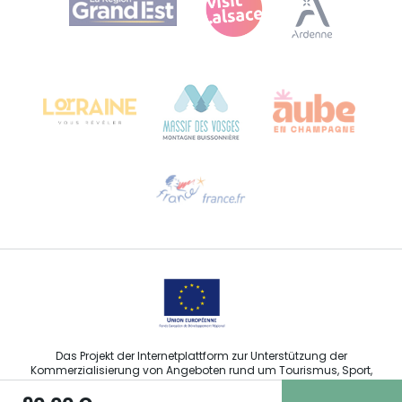
Bureau de Colmar (Hauptverwaltung)
Château Kiener – 24 rue de Verdun
68000 COLMAR
Hilfe erwünscht?
Sprechen Sie uns per E-Mail an
Das Projekt der Internetplattform zur Unterstützung der
Kommerzialisierung von Angeboten rund um Tourismus, Sport,
Kultur und Weintourismus in der Region Grand Est wurde im
Rahmen der Maßnahmen der Europäischen Union zur