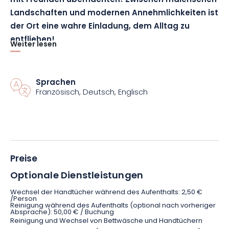
mit Freunden übernachten! Zwischen malerischen
Landschaften und modernen Annehmlichkeiten ist
der Ort eine wahre Einladung, dem Alltag zu
entfliehen!
Weiter lesen
Willkommen in dieser charmanten 54 m² großen Wohnung, in
der Authentizität und Komfort groß geschrieben werden!
Sprachen
Dieses typisch elsässische Haus wurde 2022 renoviert und hat
Französisch, Deutsch, Englisch
seine traditionelle Seele bewahrt, verfügt aber dennoch über
alle modernen Annehmlichkeiten. In der wunderschönen
Küche mit Glaskeramikkochfeld finden Sie alles, was Sie für
Ihre kulinarischen Zubereitungen benötigen, während im
Wohnzimmer ein Doppelschlafsofa und ein Fernseher Sie zu
Preise
entspannenden Momenten einladen.
Optionale Dienstleistungen
Das mit einem Doppelbett ausgestattete Hauptschlafzimmer
Wechsel der Handtücher während des Aufenthalts: 2,50 €
wird Sie ebenfalls mit seiner warmen und gemütlichen
/Person
Reinigung während des Aufenthalts (optional nach vorheriger
Einrichtung, die zum Cocooning einlädt, begeistern. Das
Absprache): 50,00 € / Buchung
Badezimmer ist mit einer Badewanne, einem Waschbecken,
Reinigung und Wechsel von Bettwäsche und Handtüchern