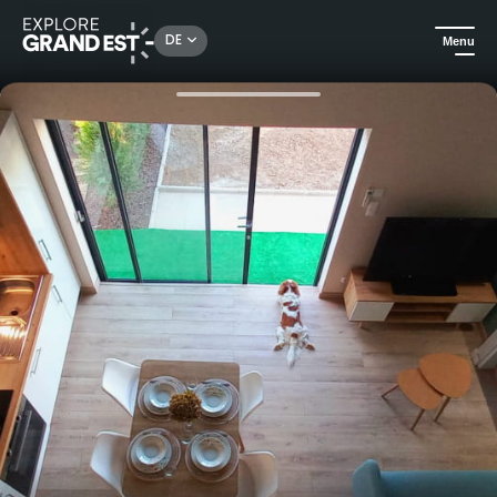
Rechercher un lieu, une activité...
DE
Menu
Sehenswertes in der Region Grand Est
Ferienwohnungen
Shakespeares Hütte, Minihaus in Haguenau