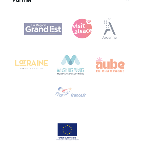
Partner
Agence Régionale du Tourisme Grand Est
Bureau de Colmar (Hauptverwaltung)
Château Kiener – 24 rue de Verdun
68000 COLMAR
Hilfe erwünscht?
Sprechen Sie uns per E-Mail an