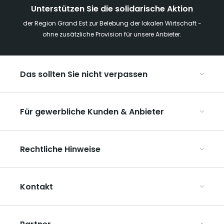
Unterstützen Sie die solidarische Aktion
der Region Grand Est zur Belebung der lokalen Wirtschaft -
ohne zusätzliche Provision für unsere Anbieter.
Das sollten Sie nicht verpassen
Mit Kindern in der Region Grand Est
Für gewerbliche Kunden & Anbieter
Die Weihnachtsmärkte im Grand Est
Ribeauvillé, zwischen Weinbergen und Bergen
Organisieren Sie Ihre Kongresse und Seminare
Unsere UNESCO-Welterbestätten
Rechtliche Hinweise
Organisieren Sie Ihre Gruppenreisen
Im Weinbaugebiet Champagne
ART GE kennenlernen
Allgemeine Nutzungsbedingungen
Mediaroom
Kontakt
Datenschutzbestimmungen
Rechtliche Hinweise