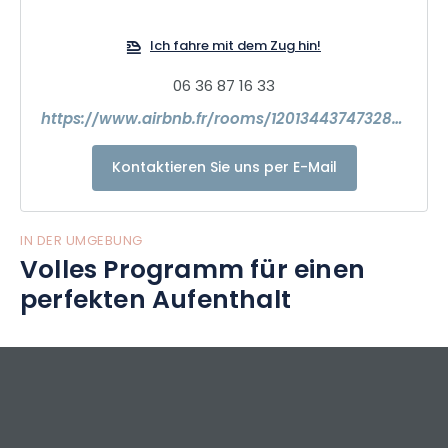
Gewerbegebiets Sandlach.
Ich fahre mit dem Zug hin!
06 36 87 16 33
https://www.airbnb.fr/rooms/1201344374732846473?search_mode=regular_search&check_in=2024-10-03&check_out=2024-10-04&source_impression_id=p3_1726505742_P3fTxDMI1oJ46_t6&previous_page_section_name=1000&federated_search_id=2b158bd1-965a-4522-ae32-046ec451b1e6
Kontaktieren Sie uns per E-Mail
IN DER UMGEBUNG
Volles Programm für einen
perfekten Aufenthalt