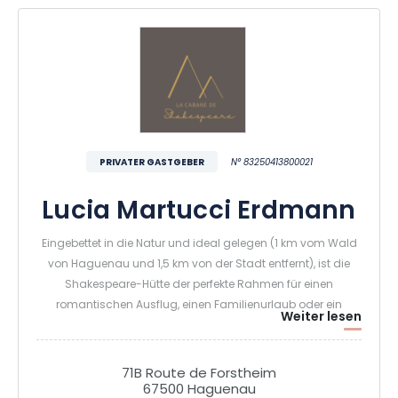
PRIVATER GASTGEBER
N° 83250413800021
Lucia Martucci Erdmann
Eingebettet in die Natur und ideal gelegen (1 km vom Wald
von Haguenau und 1,5 km von der Stadt entfernt), ist die
Shakespeare-Hütte der perfekte Rahmen für einen
romantischen Ausflug, einen Familienurlaub oder ein
Weiter lesen
Abenteuer mit Freunden. Die Shakespeare-Hütte ist auch die
ideale Lösung für Geschäftsreisen der Mitarbeiter von
Unternehmen aus der Region. Sie bietet nämlich eine grüne
71B Route de Forstheim
Oase der Ruhe und ist dennoch ganz in der Nähe des
67500 Haguenau