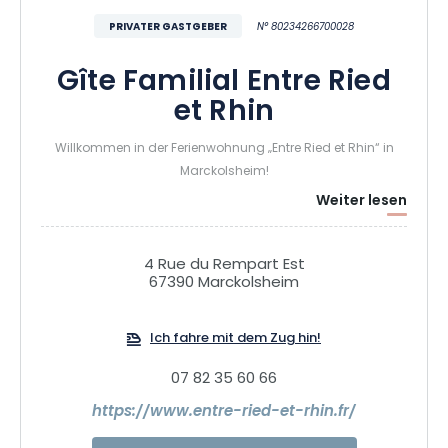
PRIVATER GASTGEBER
N° 80234266700028
Gîte Familial Entre Ried
et Rhin
Willkommen in der Ferienwohnung „Entre Ried et Rhin“ in
Marckolsheim!
Weiter lesen
Gönnen Sie sich eine Auszeit voller Ruhe im Herzen des
elsässischen Grand Ried. In einer ruhigen Straße gelegen,
4 Rue du Rempart Est
bietet unsere Ferienwohnung Platz für bis zu 9 Personen in
67390 Marckolsheim
einer gemütlichen und komfortablen Umgebung – ideal für
Familien und Aufenthalte mit Freunden.
Ich fahre mit dem Zug hin!
Zwischen Wäldern, Flüssen, Kanälen und typischen Dörfern
07 82 35 60 66
entdecken Sie ein authentisches Elsass, in dem die Natur
https://www.entre-ried-et-rhin.fr/
allgegenwärtig ist. Nutzen Sie die zahlreichen Rad- und
Wanderwege, um die Gegend ganz in Ruhe mit sanfter