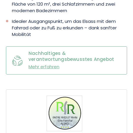
Fläche von 120 m², drei Schlafzimmern und zwei
modernen Badezimmern
Zwischen Natur, Komfort und elsässischer Lebensart ist die
Ferienunterkunft „Entre Ried et Rhin“ der ideale Ort, um neue
Idealer Ausgangspunkt, um das Elsass mit dem
Energie zu tanken und das Elsass einmal anders zu entdecken.
Fahrrad oder zu Fuß zu erkunden – dank sanfter
Buchen Sie Ihren Aufenthalt und lassen Sie sich von der
Mobilität
Lebensfreude des Grand Ried verzaubern.
Nachhaltiges &
verantwortungsbewusstes Angebot
Mehr erfahren