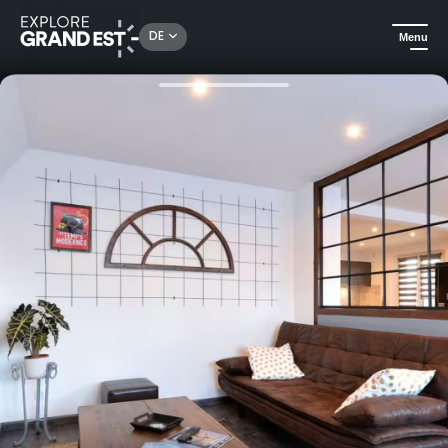
Rechercher un lieu, une activité...
DE
Menu
Sehenswertes in der Region Grand Est
Ferienwohnungen
Zwischen Ried und Rhein: charmante Ferienwohnung für 9 Personen im Elsass