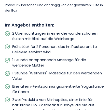
Machen Sie es sich als werdende Mutter bequem, vergessen
Preis für 2 Personen und abhängig von der gewählten Suite in
Sie alle Ihre Sorgen und entspannen Sie sich bei einer 1-
der Box
stündigen Entspannungsmassage durch eine professionelle
Therapeutin. Als werdender Vater können Sie bei einer
einstündigen Wellness-Massage alle Knoten lösen und Stress
Im Angebot enthalten:
abbauen. Das Royal Champagne Hôtel & Spa***** hat auch
eine Yogastunde für Paare zusammengestellt, die auf Atmung
2 Übernachtungen in einer der wunderschönen
und Entspannung ausgerichtet ist.
Suiten mit Blick auf die Weinberge
Frühstück für 2 Personen, das im Restaurant Le
Als Bonus schenkt Ihnen das Hotel 2 Produkte von Skinhaptics,
Bellevue serviert wird
einer renommierten Linie natürlicher Bio-Kosmetik für Babys.
1 Stunde entspannende Massage für die
Expertinnen werden Ihnen wertvolle Ratschläge geben und Sie
werdende Mutter
bei Ihrer Wahl unterstützen. So können Sie Ihren kleinen
Liebling in vollem Vertrauen willkommen heißen!
1 Stunde "Wellness"-Massage für den werdenden
Vater
Eine atem-/entspannungsorientierte Yogastunde
für Paare
Zwei Produkte von Skinhaptics, einer Linie für
natürliche Bio-Kosmetik für Babys, die Sie auf