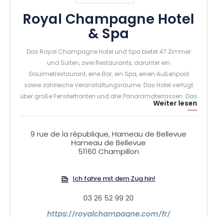
Royal Champagne Hotel
& Spa
Das Royal Champagne Hotel und Spa bietet 47 Zimmer
und Suiten, zwei Restaurants, darunter ein
Gourmetrestaurant, eine Bar, ein Spa, einen Außenpool
sowie zahlreiche Veranstaltungsräume. Das Hotel verfügt
über große Fensterfronten und drei Panoramaterrassen. Das
Weiter lesen
Spa, das in Zusammenarbeit mit Biologique Recherche
und KOS Paris betrieben wird, bietet auf einer Fläche von
mehr als 1500 m2 mit 9 Behandlungsräumen, einem
9 rue de la république, Hameau de Bellevue
Fitnessraum und einem Yogastudio einen wahren Raum
Hameau de Bellevue
51160 Champillon
der Entspannung. Das wie ein zeitgenössisches
Amphitheater gebaute Hotel überragt die Hügel der
Champagne und alle Zimmer und Suiten haben einen
Ich fahre mit dem Zug hin!
atemberaubenden Blick auf eine Stätte, die zum UNESCO-
Weltkulturerbe gehört. Das Hotel ist Mitglied von The Leading
03 26 52 99 20
Hotels of the World und gehört zur Champagne Hospitality
https://royalchampagne.com/fr/