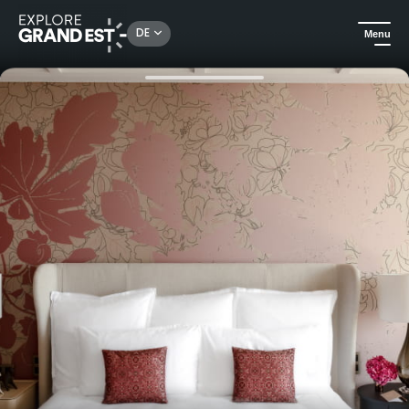
Rechercher un lieu, une activité...
DE
Menu
Sehenswertes in der Region Grand Est
Urlaubsideen
Aufenthalt für werdende Eltern im Royal Champagne Hotel & Spa*****