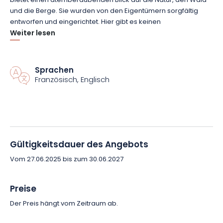
bietet einen atemberaubenden Blick auf die Natur, den Wald
und die Berge. Sie wurden von den Eigentümern sorgfältig
entworfen und eingerichtet. Hier gibt es keinen
Schlüsselkasten: Der Empfang ist persönlich, um Sie von Ihrer
Weiter lesen
Ankunft an zu führen.
Neben dem privaten nordischen Bad profitieren Sie von einem
Sprachen
Französisch, Englisch
kostenlosen Parkplatz in der Nähe des Cottage mit
Aufladestation (optional), einem sicheren Fahrradraum und
einem Unterstand für Motorräder. Profitieren Sie von einer
privilegierten Lage, nur 15 Minuten von Gérardmer, 30 Minuten
von den Skipisten und 45 Minuten von Colmar entfernt.
Gültigkeitsdauer des Angebots
Buchen Sie jetzt Ihren Wellnessurlaub in den Vogesen und
Vom 27.06.2025 bis zum 30.06.2027
gönnen Sie sich eine Zeit ganz für sich allein, zwischen Natur
und Wohlbefinden!
Preise
Der Preis hängt vom Zeitraum ab.