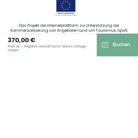
Das Projekt der Internetplattform zur Unterstützung der
Kommerzialisierung von Angeboten rund um Tourismus, Sport,
Kultur und Weintourismus in der Region Grand Est wurde im
370,00 €
Rahmen der Maßnahmen der Europäischen Union zur
Buchen
Abfederung der COVID-19-Pandemie vom Europäischen Fonds
Preis ab – Angebot verkauft durch: Nature cottage
für regionale Entwicklung (EFRE) finanziert.
vosges
E-MAIL ADRESSE
*
Agence Régionale du Tourisme Grand Est ©2026 - Alle Rechte
vorbehalten
Allgemeine Nutzungsbedingungen
Impressum und rechtliche Hinweise
Datenschutzbestimmungen
DSGVO