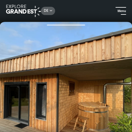
Rechercher un lieu, une activité...
DE
Menu
Sehenswertes in der Region Grand Est
Für gehobene Ansprüche
Entspannungsurlaub in der Natur für Paare mit privatem Spa bei Nature Cottage Vosges