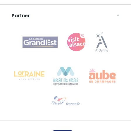
Rechtliche Hinweise
Partner
Agence Régionale du Tourisme Grand Est
Bureau de Colmar (Hauptverwaltung)
Château Kiener – 24 rue de Verdun
68000 COLMAR
Hilfe erwünscht?
Sprechen Sie uns per E-Mail an