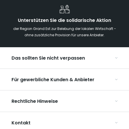
Unterstützen Sie die solidarische Aktion
der Region Grand Est zur Belebung der lokalen Wirtschaft -
ohne zusätzliche Provision für unsere Anbieter.
Das sollten Sie nicht verpassen
Mit Kindern in der Region Grand Est
Für gewerbliche Kunden & Anbieter
Die Weihnachtsmärkte im Grand Est
Ribeauvillé, zwischen Weinbergen und Bergen
Organisieren Sie Ihre Kongresse und Seminare
Unsere UNESCO-Welterbestätten
Rechtliche Hinweise
Organisieren Sie Ihre Gruppenreisen
Im Weinbaugebiet Champagne
ART GE kennenlernen
Allgemeine Nutzungsbedingungen
Mediaroom
Kontakt
Datenschutzbestimmungen