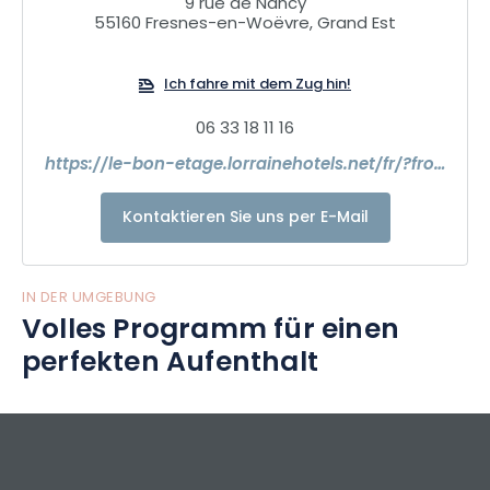
9 rue de Nancy
55160 Fresnes-en-Woëvre, Grand Est
Ich fahre mit dem Zug hin!
06 33 18 11 16
https://le-bon-etage.lorrainehotels.net/fr/?from=2022-05-14&to=2022-05-15&adults=2&children=0&clirder=1
Kontaktieren Sie uns per E-Mail
IN DER UMGEBUNG
Volles Programm für einen
perfekten Aufenthalt