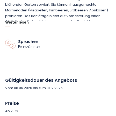
blühenden Garten serviert. Sie können hausgemachte
Marmeladen (Mirabellen, Himbeeren, Erdbeeren, Aprikosen)
probieren. Das Bon’étage bietet auf Vorbestellung einen
Gästetisch mit einer Küche aus regionalen Produkten.
Weiter lesen
Während Ihres Aufenthalts können Sie sich in der
Freizeitanlage von Bonzée entspannen, Verdun und das
Sprachen
Französisch
Schlachtfeld besichtigen, in den Côtes de Meuse wandern
oder einen Ausflug nach Metz machen. Das Bed & Breakfast
liegt außerdem perfekt 4 km von der Autobahn A4 und 20 km
von Verdun entfernt.
Gültigkeitsdauer des Angebots
Vom 08.06.2026 bis zum 31.12.2026
Preise
Ab 70 €