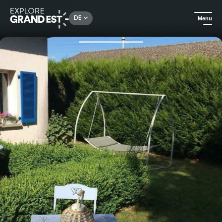
Rechercher un lieu, une activité...
DE
Menu
Sehenswertes in der Region Grand Est
Gästezimmer
Gästezimmer Le Bon'Etage