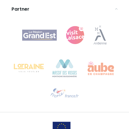
Partner
Agence Régionale du Tourisme Grand Est
Bureau de Colmar (Hauptverwaltung)
Château Kiener – 24 rue de Verdun
68000 COLMAR
Hilfe erwünscht?
Sprechen Sie uns per E-Mail an